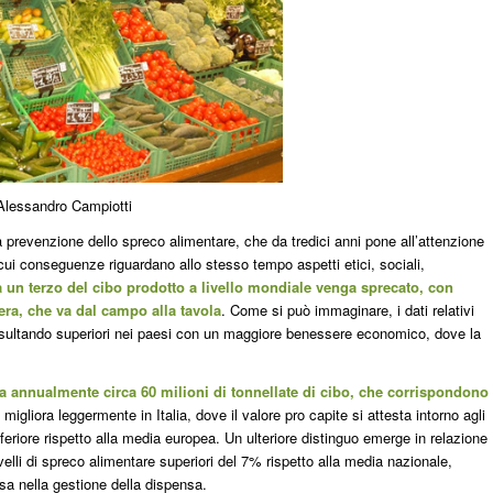
Alessandro Campiotti
a prevenzione dello spreco alimentare, che da tredici anni pone all’attenzione
cui conseguenze riguardano allo stesso tempo aspetti etici, sociali,
 un terzo del cibo prodotto a livello mondiale venga sprecato, con
iera, che va dal campo alla tavola
. Come si può immaginare, i dati relativi
risultando superiori nei paesi con un maggiore benessere economico, dove la
 annualmente circa 60 milioni di tonnellate di cibo, che corrispondono
 migliora leggermente in Italia, dove il valore pro capite si attesta intorno agli
eriore rispetto alla media europea. Un ulteriore distinguo emerge in relazione
velli di spreco alimentare superiori del 7% rispetto alla media nazionale,
osa nella gestione della dispensa.