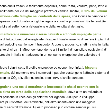
sono quelli freschi e facilmente deperibili, come frutta, verdura, pane, latte e
abilmente per via del maggiore prezzo di vendita. Inoltre,
il 60% dei volumi
enzione delle famiglie nei confronti della spesa
, che induce le persone ad
 spesso condizionate da logiche legate a sconti e promozioni. Se le famiglie
ile ai settori della ristorazione e della vendita al dettaglio.
enticare le numerose risorse naturali e artificiali impiegate per la
a di irrigazione, dall’energia elettrica per il funzionamento di serre e impianti d
 agricoli e camion per il trasporto. A questo proposito, si stima che in Italia
vo di circa 13 Mtep, corrispondente a 13 milioni di tonnellate equivalenti di
sprecato in Italia si traducono in un consumo energetico che vale circa 4
ficare i danni sotto il profilo energetico ed economico, infatti,
bisogna
entale
, dal momento che i numerosi input che sostengono l’attuale sistema d
ssioni di CO
a livello nazionale, e del 16% a livello europeo.
2
ografano una realtà moralmente inaccettabile che si scontra con la
a circa un terzo della popolazione mondiale
, dove oltre un miliardo di
i politiche in linea con gli obiettivi dell’Agenda 2030 per lo Sviluppo
e più rispettosi dell’ambiente, dall’altro incentivando una maggiore
ne di sensibilizzazione. Questo processo può contare sempre più sul