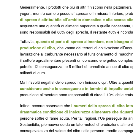
Generalmente, i prodotti che più di altri finiscono nella pattumiera 
yogurt, mentre carne e pesce si sprecano in misura inferiore, prob
di spreco è attribuibile all’ambito domestico e alla scarsa att
acquistare una quantità di alimenti superiore a quella necessaria,
sono responsabili del 60% degli sprechi, il restante 40% è riconducib
Tuttavia,
quando si parla di spreco alimentare, non bisogna dim
produzione di cibo
, che vanno dai terreni di coltivazione all’acqu
lavorazione al carburante necessario al funzionamento di macchinari
il settore agroalimentare presenti un consumo energetico complessi
petrolio. Di conseguenza, le 5 milioni di tonnellate annue di cibo 
miliardi di euro.
Ma i risvolti negativi dello spreco non finiscono qui. Oltre a quanti
considerare anche le conseguenze in termini di impatto ambi
produzione alimentare sono responsabili di circa il 10% delle emi
Infine, occorre osservare che
i numeri dello spreco di cibo fot
drammatica condizione di insicurezza alimentare che riguard
persone soffre di fame acuta. Per tali ragioni, l’Ue persegue da ann
Sostenibile, promuovendo da un lato metodi di produzione alimentar
consapevolezza del valore del cibo nelle persone tramite campag