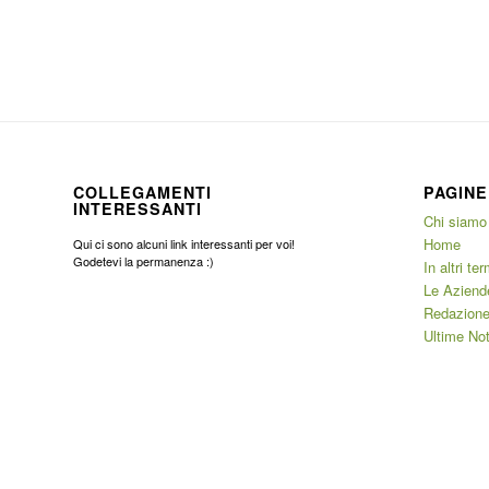
COLLEGAMENTI
PAGINE
INTERESSANTI
Chi siamo
Home
Qui ci sono alcuni link interessanti per voi!
Godetevi la permanenza :)
In altri ter
Le Aziend
Redazione
Ultime Not