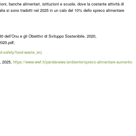
ni, banche alimentari, istituzioni e scuole, dove la costante attività di
talia si sono tradotti nel 2025 in un calo del 10% dello spreco alimentare
0 dell’Onu e gli Obiettivi di Sviluppo Sostenibile, 2020,
2020.pdf;
od-safety/food-waste_en
;
o, 2025,
https://www.wwf.it/pandanews/ambiente/spreco-alimentare-aumento-