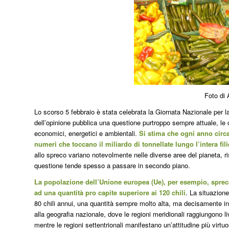
Foto di 
Lo scorso 5 febbraio è stata celebrata la Giornata Nazionale per l
dell’opinione pubblica una questione purtroppo sempre attuale, le 
economici, energetici e ambientali.
Si stima che ogni anno circa
numeri che toccano il miliardo di tonnellate lungo l’intera fil
allo spreco variano notevolmente nelle diverse aree del pianeta, 
questione tende spesso a passare in secondo piano.
La popolazione dell’Unione europea (Ue), per esempio, spreca
ad una quantità pro capite superiore ai 120 chili
. La situazione
80 chili annui, una quantità sempre molto alta, ma decisamente inf
alla geografia nazionale, dove le regioni meridionali raggiungono li
mentre le regioni settentrionali manifestano un’attitudine più virtu