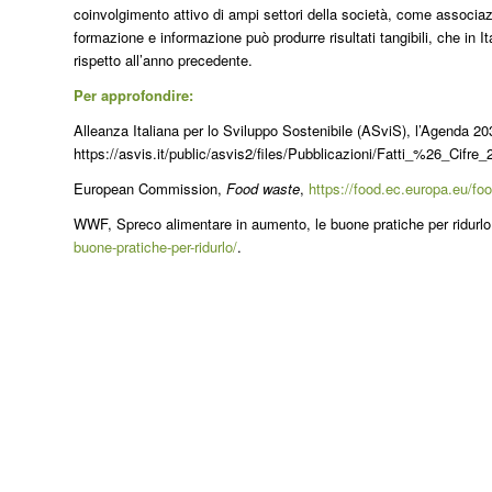
coinvolgimento attivo di ampi settori della società, come associazio
formazione e informazione può produrre risultati tangibili, che in I
rispetto all’anno precedente.
Per approfondire:
Alleanza Italiana per lo Sviluppo Sostenibile (ASviS), l’Agenda 203
https://asvis.it/public/asvis2/files/Pubblicazioni/Fatti_%26_Cifre_
European Commission,
Food waste
,
https://food.ec.europa.eu/fo
WWF, Spreco alimentare in aumento, le buone pratiche per ridurl
buone-pratiche-per-ridurlo/
.