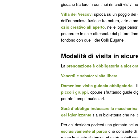
giocano fra loro in continui rimandi visivi n
Villa dei Vescovi
spicca su un poggio dei 
dell’armoniosa fusione tra natura, arte e arch
ozio creativo all’aperto
, nelle logge panora
percorrere le sale affrescate dal pittore fi
fondono con quelli dei Colli Euganei.
Modalità di visita in sicur
La
prenotazione è obbligatoria a slot ora
Venerdì e sabato: visita libera.
Domenica: visita guidata obbligatoria.
I
piccoli gruppi
, oppure sfruttando guide dig
portate i propri auricolari.
Sarà d’obbligo indossare la mascherin
gel igienizzante
sia in biglietteria che nei p
Per chi desidera godersi una giornata nel ve
esclusivamente al parco
che consente di us
e con le giuste distanze, si potrà quindi as