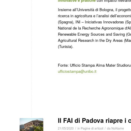
innovative e pratiche
con impatto rilevant
Insieme all’Università di Bologna, il proget
ricerca in agricoltura e l’analisi dell’econ
(Spagna), INI – Iniciativas Innovadoras 
National de la Recherche Agronomique d'Alg
Renewable Energy Sources and Saving (Gre
Agricultural Research in the Dry Areas (Ma
(Tunisia).
Fonte: Ufficio Stampa Alma Mater Studioru
ufficiostampa@unibo.it
Il FAI di Padova riapre i 
/
/
21/05/2020
in
Pagine di articoli
da
NoName