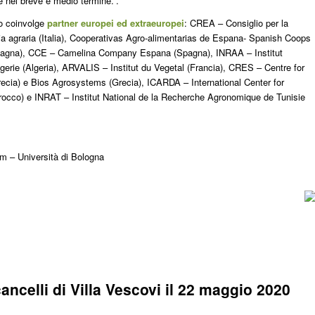
e nel breve e medio termine.”.
to coinvolge
partner europei ed extraeuropei
: CREA – Consiglio per la
omia agraria (Italia), Cooperativas Agro-alimentarias de Espana- Spanish Coops
(Spagna), CCE – Camelina Company Espana (Spagna), INRAA – Institut
erie (Algeria), ARVALIS – Institut du Vegetal (Francia), CRES – Centre for
cia) e Bios Agrosystems (Grecia), ICARDA – International Center for
rocco) e INRAT – Institut National de la Recherche Agronomique de Tunisie
m – Università di Bologna
cancelli di Villa Vescovi il 22 maggio 2020