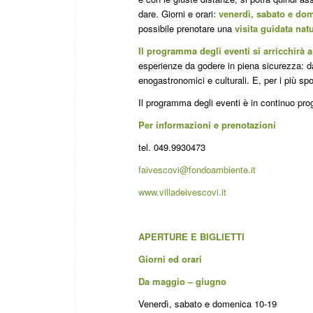
dare. Giorni e orari
: venerdì, sabato e dom
possibile prenotare una
visita guidata natu
Il programma degli eventi si arricchirà 
esperienze da godere in piena sicurezza: dal
enogastronomici e culturali. E, per i più spo
Il programma degli eventi è in continuo pro
Per informazioni e prenotazioni
tel. 049.9930473
faivescovi@fondoambiente.it
www.villadeivescovi.it
APERTURE E BIGLIETTI
Giorni ed orari
Da maggio – giugno
Venerdì, sabato e domenica 10-19