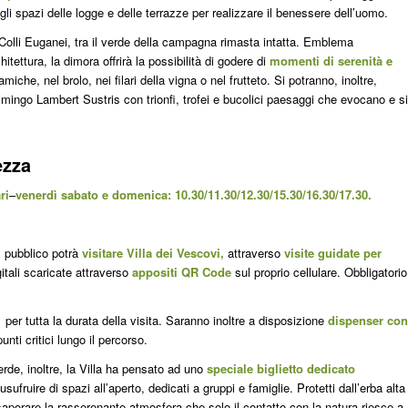
egli spazi delle logge e delle terrazze per realizzare il benessere dell’uomo.
Colli Euganei, tra il verde della campagna rimasta intatta. Emblema
itettura, la dimora offrirà la possibilità di godere di
momenti di serenità e
miche, nel brolo, nei filari della vigna o nel frutteto. Si potranno, inoltre,
ammingo Lambert Sustris con trionfi, trofei e bucolici paesaggi che evocano e si
ezza
ri
–
venerdì sabato e domenica: 10.30/11.30/12.30/15.30/16.30/17.30.
l
pubblico potrà
visitare Villa dei Vescovi,
attraverso
visite guidate per
itali scaricate attraverso
appositi QR Code
sul proprio cellulare. Obbligatorio
a
per tutta la durata della visita. Saranno inoltre a disposizione
dispenser con
unti critici lungo il percorso.
rde, inoltre, la Villa ha pensato ad uno
speciale biglietto dedicato
ufruire di spazi all’aperto, dedicati a gruppi e famiglie. Protetti dall’erba alta
saporare la rasserenante atmosfera che solo il contatto con la natura riesce a