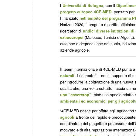
L’
Università di Bologna
, con il
Dipartimen
progetto europeo 4CE-MED
, pensato per
Finanziato
nell’ambito del programma 
Horizon 2020, il progetto è partito ufficial
ricercatori di
undici diverse istituzioni d
extraeuropei
(Marocco, Tunisia e Algeria). L
erosione e degradazione del suolo, riduzione
aziende agricole.
Il team internazionale di 4CE-MED punta 
naturali
. I ricercatori – con il supporto di
per introdurre la coltivazione di una nuova 
qualità che, una volta estratto, lascia un r
una “covercrop”
, cioè una specie adatta a
ambientali ed economici per gli agricolt
“4CE-MED nasce per offrire agli agricoltori 
agricoli
a fronte del rapido e preoccupant
coordinatore del progetto e professore dell’
motivato e di alta reputazione internazional