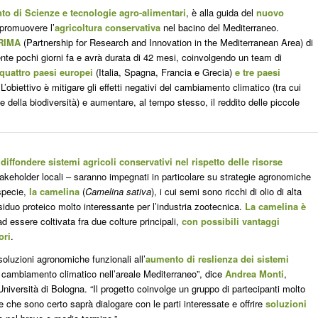
to di Scienze e tecnologie agro-alimentari
, è alla guida del
nuovo
 promuovere l’
agricoltura conservativa
nel bacino del Mediterraneo.
PRIMA
(Partnership for Research and Innovation in the Mediterranean Area) di
mente pochi giorni fa e avrà durata di 42 mesi, coinvolgendo un team di
i quattro paesi europei
(Italia, Spagna, Francia e Grecia)
e tre paesi
’obiettivo è mitigare gli effetti negativi del cambiamento climatico (tra cui
 della biodiversità) e aumentare, al tempo stesso, il reddito delle piccole
a
diffondere sistemi agricoli conservativi nel rispetto delle risorse
 stakeholder locali – saranno impegnati in particolare su strategie agronomiche
specie,
la camelina
(
Camelina sativa
), i cui semi sono ricchi di olio di alta
esiduo proteico molto interessante per l’industria zootecnica.
La camelina è
d essere coltivata fra due colture principali,
con possibili vantaggi
ori
.
soluzioni agronomiche funzionali all’
aumento di reslienza dei sistemi
e cambiamento climatico nell’areale Mediterraneo”, dice
Andrea Monti
,
Università di Bologna. “Il progetto coinvolge un gruppo di partecipanti molto
e che sono certo saprà dialogare con le parti interessate e offrire
soluzioni