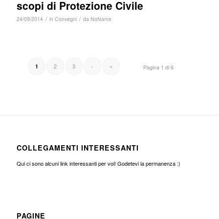
scopi di Protezione Civile
/
/
24/09/2014
in
Convegni
da
NoName
2
3
›
»
1
Pagina 1 di 6
COLLEGAMENTI INTERESSANTI
Qui ci sono alcuni link interessanti per voi! Godetevi la permanenza :)
PAGINE