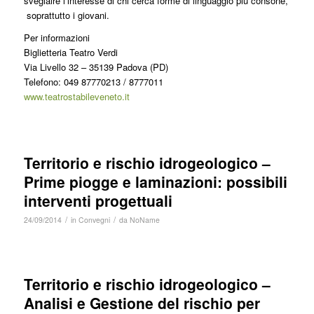
sveglaire l’interesse di chi cerca forme di linguaggio più consone,
soprattutto i giovani.
Per informazioni
Biglietteria Teatro Verdi
Via Livello 32 – 35139 Padova (PD)
Telefono: 049 87770213 / 8777011
www.teatrostabileveneto.it
Territorio e rischio idrogeologico –
Prime piogge e laminazioni: possibili
interventi progettuali
/
/
24/09/2014
in
Convegni
da
NoName
Territorio e rischio idrogeologico –
Analisi e Gestione del rischio per