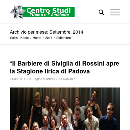
Archivio per mese: Settembre, 2014
Sei in:
Home
/
Home
/
2014
/
Settembre
*Il Barbiere di Siviglia di Rossini apre
la Stagione lirica di Padova
/
/
24/09/2014
in
Pagine di articoli
da
NoName