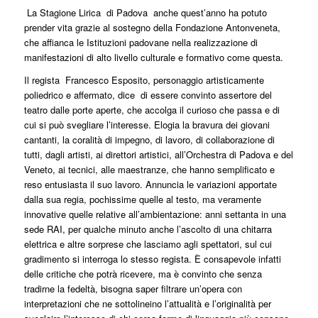
La Stagione Lirica di Padova anche quest’anno ha potuto
prender vita grazie al sostegno della Fondazione Antonveneta,
che affianca le Istituzioni padovane nella realizzazione di
manifestazioni di alto livello culturale e formativo come questa.
Il regista Francesco Esposito, personaggio artisticamente
poliedrico e affermato, dice di essere convinto assertore del
teatro dalle porte aperte, che accolga il curioso che passa e di
cui si può svegliare l’interesse. Elogia la bravura dei giovani
cantanti, la coralità di impegno, di lavoro, di collaborazione di
tutti, dagli artisti, ai direttori artistici, all’Orchestra di Padova e del
Veneto, ai tecnici, alle maestranze, che hanno semplificato e
reso entusiasta il suo lavoro. Annuncia le variazioni apportate
dalla sua regia, pochissime quelle al testo, ma veramente
innovative quelle relative all’ambientazione: anni settanta in una
sede RAI, per qualche minuto anche l’ascolto di una chitarra
elettrica e altre sorprese che lasciamo agli spettatori, sul cui
gradimento si interroga lo stesso regista. È consapevole infatti
delle critiche che potrà ricevere, ma è convinto che senza
tradirne la fedeltà, bisogna saper filtrare un’opera con
interpretazioni che ne sottolineino l’attualità e l’originalità per