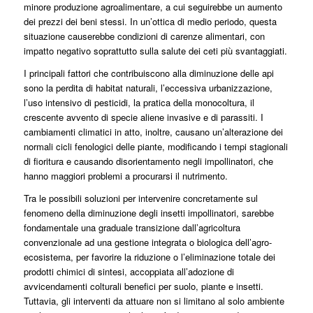
minore produzione agroalimentare, a cui seguirebbe un aumento
dei prezzi dei beni stessi. In un’ottica di medio periodo, questa
situazione causerebbe condizioni di carenze alimentari, con
impatto negativo soprattutto sulla salute dei ceti più svantaggiati.
I principali fattori che contribuiscono alla diminuzione delle api
sono la perdita di habitat naturali, l’eccessiva urbanizzazione,
l’uso intensivo di pesticidi, la pratica della monocoltura, il
crescente avvento di specie aliene invasive e di parassiti. I
cambiamenti climatici in atto, inoltre, causano un’alterazione dei
normali cicli fenologici delle piante, modificando i tempi stagionali
di fioritura e causando disorientamento negli impollinatori, che
hanno maggiori problemi a procurarsi il nutrimento.
Tra le possibili soluzioni per intervenire concretamente sul
fenomeno della diminuzione degli insetti impollinatori, sarebbe
fondamentale una graduale transizione dall’agricoltura
convenzionale ad una gestione integrata o biologica dell’agro-
ecosistema, per favorire la riduzione o l’eliminazione totale dei
prodotti chimici di sintesi, accoppiata all’adozione di
avvicendamenti colturali benefici per suolo, piante e insetti.
Tuttavia, gli interventi da attuare non si limitano al solo ambiente