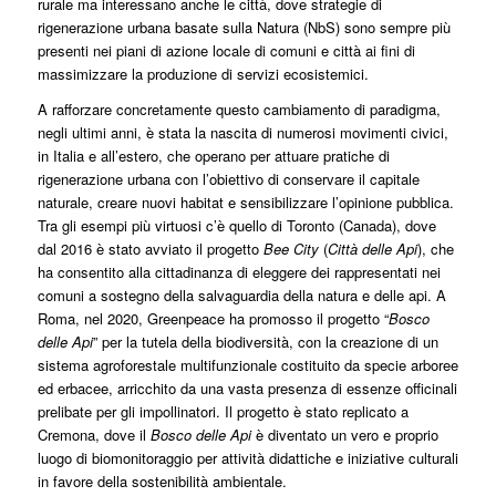
rurale ma interessano anche le città, dove strategie di
rigenerazione urbana basate sulla Natura (NbS) sono sempre più
presenti nei piani di azione locale di comuni e città ai fini di
massimizzare la produzione di servizi ecosistemici.
A rafforzare concretamente questo cambiamento di paradigma,
negli ultimi anni, è stata la nascita di numerosi movimenti civici,
in Italia e all’estero, che operano per attuare pratiche di
rigenerazione urbana con l’obiettivo di conservare il capitale
naturale, creare nuovi habitat e sensibilizzare l’opinione pubblica.
Tra gli esempi più virtuosi c’è quello di Toronto (Canada), dove
dal 2016 è stato avviato il progetto
Bee City
(
Città delle Api
), che
ha consentito alla cittadinanza di eleggere dei rappresentati nei
comuni a sostegno della salvaguardia della natura e delle api. A
Roma, nel 2020, Greenpeace ha promosso il progetto “
Bosco
delle Api
” per la tutela della biodiversità, con la creazione di un
sistema agroforestale multifunzionale costituito da specie arboree
ed erbacee, arricchito da una vasta presenza di essenze officinali
prelibate per gli impollinatori. Il progetto è stato replicato a
Cremona, dove il
Bosco delle Api
è diventato un vero e proprio
luogo di biomonitoraggio per attività didattiche e iniziative culturali
in favore della sostenibilità ambientale.