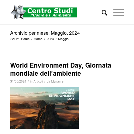
Archivio per mese: Maggio, 2024
Sei in:
Home
/
Home
/
2024
/
Maggio
World Environment Day, Giornata
mondiale dell’ambiente
/
/
31/05/2024
in
Articoli
da
Myname