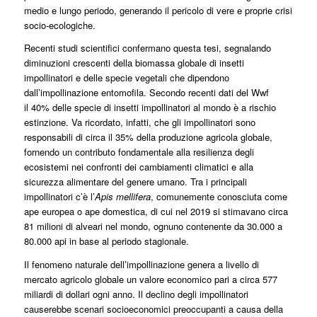
medio e lungo periodo, generando il pericolo di vere e proprie crisi
socio-ecologiche.
Recenti studi scientifici confermano questa tesi, segnalando
diminuzioni crescenti della biomassa globale di insetti
impollinatori e delle specie vegetali che dipendono
dall’impollinazione entomofila. Secondo recenti dati del Wwf
il 40% delle specie di insetti impollinatori al mondo è a rischio
estinzione. Va ricordato, infatti, che gli impollinatori sono
responsabili di circa il 35% della produzione agricola globale,
fornendo un contributo fondamentale alla resilienza degli
ecosistemi nei confronti dei cambiamenti climatici e alla
sicurezza alimentare del genere umano. Tra i principali
impollinatori c’è l’
Apis mellifera
, comunemente conosciuta come
ape europea o ape domestica, di cui nel 2019 si stimavano circa
81 milioni di alveari nel mondo, ognuno contenente da 30.000 a
80.000 api in base al periodo stagionale.
Il fenomeno naturale dell’impollinazione genera a livello di
mercato agricolo globale un valore economico pari a circa 577
miliardi di dollari ogni anno. Il declino degli impollinatori
causerebbe scenari socioeconomici preoccupanti a causa della