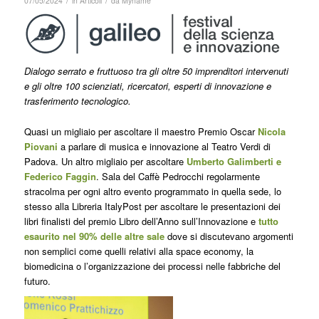
07/05/2024
in
Articoli
da
Myname
Dialogo serrato e fruttuoso tra gli oltre 50 imprenditori intervenuti
e gli oltre 100 scienziati, ricercatori, esperti di innovazione e
trasferimento tecnologico.
Quasi un migliaio per ascoltare il maestro Premio Oscar
Nicola
Piovani
a parlare di musica e innovazione al Teatro Verdi di
Padova. Un altro migliaio per ascoltare
Umberto Galimberti e
Federico Faggin
. Sala del Caffè Pedrocchi regolarmente
stracolma per ogni altro evento programmato in quella sede, lo
stesso alla Libreria ItalyPost per ascoltare le presentazioni dei
libri finalisti del premio Libro dell’Anno sull’Innovazione e
tutto
esaurito nel 90% delle altre sale
dove si discutevano argomenti
non semplici come quelli relativi alla space economy, la
biomedicina o l’organizzazione dei processi nelle fabbriche del
futuro.