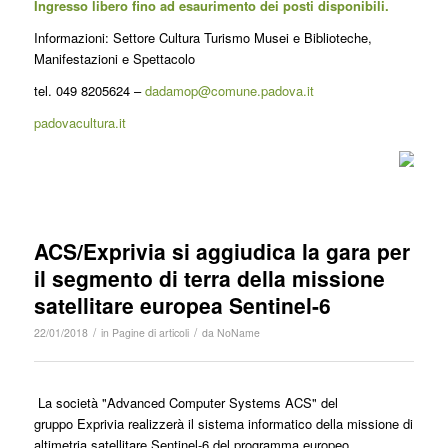
Ingresso libero fino ad esaurimento dei posti disponibili.
Informazioni: Settore Cultura Turismo Musei e Biblioteche,
Manifestazioni e Spettacolo
tel. 049 8205624 –
dadamop@comune.padova.it
padovacultura.it
ACS/Exprivia si aggiudica la gara per
il segmento di terra della missione
satellitare europea Sentinel-6
/
/
22/01/2018
in
Pagine di articoli
da
NoName
La società "Advanced Computer Systems ACS" del
gruppo Exprivia realizzerà il sistema informatico della missione di
altimetria satellitare Sentinel-6 del programma europeo