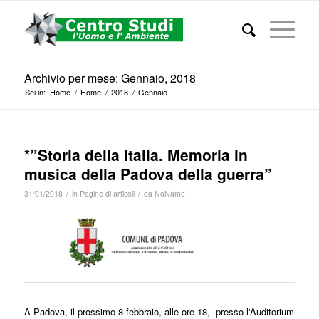
Archivio per mese: Gennaio, 2018
Sei in:
Home
/
Home
/
2018
/
Gennaio
*”Storia della Italia. Memoria in
musica della Padova della guerra”
/
/
31/01/2018
in
Pagine di articoli
da
NoName
A Padova, il prossimo 8 febbraio, alle ore 18, presso l'Auditorium