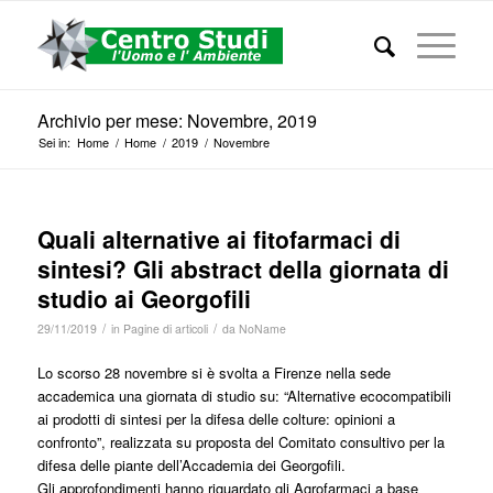
Archivio per mese: Novembre, 2019
Sei in:
Home
/
Home
/
2019
/
Novembre
Quali alternative ai fitofarmaci di
sintesi? Gli abstract della giornata di
studio ai Georgofili
/
/
29/11/2019
in
Pagine di articoli
da
NoName
Lo scorso 28 novembre si è svolta a Firenze nella sede
accademica una giornata di studio su: “Alternative ecocompatibili
ai prodotti di sintesi per la difesa delle colture: opinioni a
confronto”, realizzata su proposta del Comitato consultivo per la
difesa delle piante dell’Accademia dei Georgofili.
Gli approfondimenti hanno riguardato gli Agrofarmaci a base