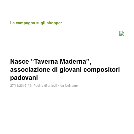
La campagna sugli shopper
Nasce “Taverna Maderna”,
associazione di giovani compositori
padovani
/
/
27/11/2019
in
Pagine di articoli
da
NoName