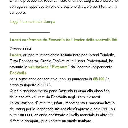
all’anno precedente. Risultati frutto di una strategia aziendale che
coniuga sviluppo sostenibile e creazione di valore per i territori in
cui opera.
Leggi il comunicato stampa
____________________
Lucar
t confermata da Ecovadis tra i leader della sostenibilità
Ottobre 2024.
Lucart
, gruppo multinazionale italiano noto per i brand Tenderly,
Tutto Pannocarta, Grazie EcoNatural e Lucart Professional, ha
ottenuto la
valutazione “Platinum”
dall’agenzia indipendente
EcoVadis
per il terzo anno consecutivo, con un punteggio di
85/100
(in
crescita rispetto al 2023).
Questo riconoscimento pone l’azienda in cima alla classifica
delle società valutate da EcoVadis negli ultimi 12 mesi.
La valutazione “Platinum”, infatti, rappresenta il massimo livello
del rating per la responsabilità sociale d’impresa e solo l’1%, su
oltre 130.0000 aziende analizzate a livello mondiale in oltre 220
differenti comparti, può vantare un simile risultato.