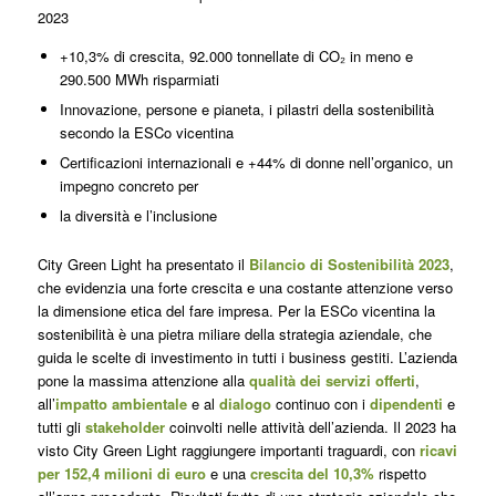
2023
+10,3% di crescita, 92.000 tonnellate di CO₂ in meno e
290.500 MWh risparmiati
Innovazione, persone e pianeta, i pilastri della sostenibilità
secondo la ESCo vicentina
Certificazioni internazionali e +44% di donne nell’organico, un
impegno concreto per
la diversità e l’inclusione
City Green Light ha presentato il
Bilancio di Sostenibilità 2023
,
che evidenzia una forte crescita e una costante attenzione verso
la dimensione etica del fare impresa. Per la ESCo vicentina la
sostenibilità è una pietra miliare della strategia aziendale, che
guida le scelte di investimento in tutti i business gestiti. L’azienda
pone la massima attenzione alla
qualità dei servizi offerti
,
all’
impatto ambientale
e al
dialogo
continuo con i
dipendenti
e
tutti gli
stakeholder
coinvolti nelle attività dell’azienda. Il 2023 ha
visto City Green Light raggiungere importanti traguardi, con
ricavi
per 152,4 milioni di euro
e una
crescita del 10,3%
rispetto