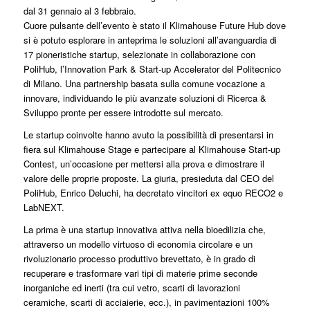
dal 31 gennaio al 3 febbraio.
Cuore pulsante dell’evento è stato il Klimahouse Future
Hub dove
si è potuto esplorare in anteprima le soluzioni all’avanguardia di
17 pioneristiche startup, selezionate in collaborazione con
PoliHub, l’Innovation Park & Start-up Accelerator del Politecnico
di Milano. Una partnership basata sulla comune vocazione a
innovare, individuando le più avanzate soluzioni di Ricerca &
Sviluppo pronte per essere introdotte sul mercato.
Le startup coinvolte hanno avuto la possibilità di presentarsi in
fiera sul Klimahouse Stage e partecipare al Klimahouse Start-up
Contest, un’occasione per mettersi alla prova e dimostrare il
valore delle proprie proposte. La giuria, presieduta dal CEO del
PoliHub, Enrico Deluchi, ha decretato vincitori ex equo RECO2 e
LabNEXT.
La prima è una startup innovativa attiva nella bioedilizia che,
attraverso un modello virtuoso di economia circolare e un
rivoluzionario processo produttivo brevettato, è in grado di
recuperare e trasformare vari tipi di materie prime seconde
inorganiche ed inerti (tra cui vetro, scarti di lavorazioni
ceramiche, scarti di acciaierie, ecc.), in pavimentazioni 100%