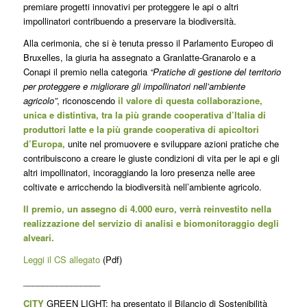
premiare progetti innovativi per proteggere le api o altri
impollinatori contribuendo a preservare la biodiversità.
Alla cerimonia, che si è tenuta presso il Parlamento Europeo di
Bruxelles, la giuria ha assegnato a Granlatte-Granarolo e a
Conapi il premio nella categoria
“Pratiche di gestione del territorio
per proteggere e migliorare gli impollinatori nell’ambiente
agricolo”
, riconoscendo
il valore di questa collaborazione,
unica e distintiva, tra la più grande cooperativa d’Italia di
produttori latte e la più grande cooperativa di apicoltori
d’Europa,
unite nel promuovere e sviluppare azioni pratiche che
contribuiscono a creare le giuste condizioni di vita per le api e gli
altri impollinatori, incoraggiando la loro presenza nelle aree
coltivate e arricchendo la biodiversità nell’ambiente agricolo.
Il premio, un assegno di 4.000 euro, verrà reinvestito nella
realizzazione del servizio di analisi e biomonitoraggio degli
alveari.
Leggi il CS allegato
(Pdf)
________________
CITY
GREEN LIGHT: ha presentato il Bilancio di Sostenibilità