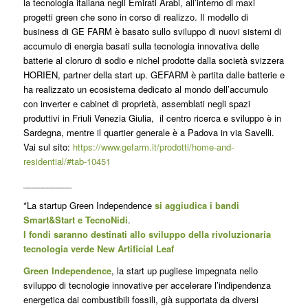
la tecnologia italiana negli Emirati Arabi, all’interno di maxi
progetti green che sono in corso di realizzo. Il modello di
business di GE FARM è basato sullo sviluppo di nuovi sistemi di
accumulo di energia basati sulla tecnologia innovativa delle
batterie al cloruro di sodio e nichel prodotte dalla società svizzera
HORIEN, partner della start up. GEFARM è partita dalle batterie e
ha realizzato un ecosistema dedicato al mondo dell’accumulo
con inverter e cabinet di proprietà, assemblati negli spazi
produttivi in Friuli Venezia Giulia, il centro ricerca e sviluppo è in
Sardegna, mentre il quartier generale è a Padova in via Savelli.
Vai sul sito:
https://www.gefarm.it/prodotti/home-and-
residential/#tab-10451
__________
*La startup Green Independence
si aggiudica i bandi
Smart&Start e TecnoNidi
.
I fondi saranno destinati allo sviluppo della rivoluzionaria
tecnologia verde New Artificial Leaf
Green Independence
, la start up pugliese impegnata nello
sviluppo di tecnologie innovative per accelerare l’indipendenza
energetica dai combustibili fossili, già supportata da diversi