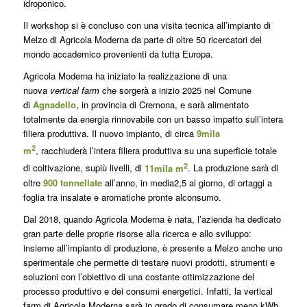
idroponico.
Il workshop si è concluso con una visita tecnica all’impianto di
Melzo di Agricola Moderna da parte di oltre 50 ricercatori del
mondo accademico provenienti da tutta Europa.
Agricola Moderna ha iniziato la realizzazione di una
nuova
vertical farm
che sorgerà a inizio 2025 nel Comune
di
Agnadello
, in provincia di Cremona, e sarà alimentato
totalmente da energia rinnovabile con un basso impatto sull’intera
filiera produttiva. Il nuovo impianto, di circa
9mila
2
m
,
racchiuderà l’intera filiera produttiva su una superficie totale
2
di coltivazione, supiù livelli, di
11mila m
. La produzione sarà di
oltre
900 tonnellate
all’anno, in media2,5 al giorno, di ortaggi a
foglia tra insalate e aromatiche pronte alconsumo.
Dal 2018, quando Agricola Moderna è nata, l’azienda ha dedicato
gran parte delle proprie risorse alla ricerca e allo sviluppo:
insieme all’impianto di produzione, è presente a Melzo anche uno
sperimentale che permette di testare nuovi prodotti, strumenti e
soluzioni con l’obiettivo di una costante ottimizzazione del
processo produttivo e dei consumi energetici. Infatti, la vertical
farm di Agricola Moderna sarà in grado di consumare meno kWh