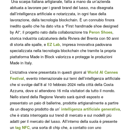
Una scarpa italiana artigianale, fatta a mano da un’azienda
abituata a lavorare per i grandi brand del lusso, ma disegnata
dall’intelligenza artificiale e notarizzata, in ogni fase della
lavorazione, dalla tecnologia blockchain. È un connubio finora
inedito quello che ha dato vita a “First handmade shoe designed
by AI”, il progetto nato dalla collaborazione tra
Peron Shoes
,
storica industria calzaturiera della Riviera del Brenta con 50 anni
di storia alle spalle, e
EZ Lab
, impresa innovativa padovana
specializzata nella tecnologia blockchain che tramite la propria
piattaforma Made in Block valorizza e protegge le produzioni
Made in Italy.
L’iniziativa viene presentata in questi giorni al
World AI Cannes
Festival
, evento internazionale sui temi dell’intelligenza artificiale
che si svolge dall’8 al 10 febbraio 2024 nella città della Costa
Azzurra, dove si attendono 16 mila visitatori da tutto il mondo.
Nello stand della Regione Veneto sarà quindi esposto e
presentato un paio di ballerine, prodotte artigianalmente a partire
da un disegno prodotto da un’
intelligenza artificiale generativa
,
che è stata interrogata sui trend di mercato e sui modelli più
adatti per il mercato del lusso. All’interno della suola è presente
un
tag NFC
, una sorta di chip che, a contatto con uno