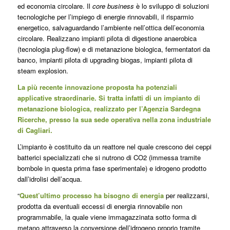
ed economia circolare. Il
core business
è lo sviluppo di soluzioni
tecnologiche per l’impiego di energie rinnovabili, il risparmio
energetico, salvaguardando l’ambiente nell’ottica dell’economia
circolare. Realizzano impianti pilota di digestione anaerobica
(tecnologia plug-flow) e di metanazione biologica, fermentatori da
banco, impianti pilota di upgrading biogas, impianti pilota di
steam explosion.
La più recente innovazione proposta ha potenziali
applicative straordinarie. Si tratta infatti di un impianto di
metanazione biologica, realizzato per l’Agenzia Sardegna
Ricerche, presso la sua sede operativa nella zona industriale
di Cagliari.
L’impianto è costituito da un reattore nel quale crescono dei ceppi
batterici specializzati che si nutrono di CO2 (immessa tramite
bombole in questa prima fase sperimentale) e idrogeno prodotto
dall’idrolisi dell’acqua.
“
Quest’ultimo processo ha bisogno di energia
per realizzarsi,
prodotta da eventuali eccessi di energia rinnovabile non
programmabile, la quale viene immagazzinata sotto forma di
metano attraverso la conversione dell’idrogeno proprio tramite