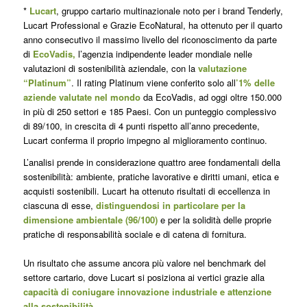
*
Lucart
, gruppo cartario multinazionale noto per i brand Tenderly,
Lucart Professional e Grazie EcoNatural, ha ottenuto per il quarto
anno consecutivo il massimo livello del riconoscimento da parte
di
EcoVadis,
l’agenzia indipendente leader mondiale nelle
valutazioni di sostenibilità aziendale, con la
valutazione
“Platinum”
. Il rating Platinum viene conferito solo all
’1% delle
aziende valutate nel mondo
da EcoVadis, ad oggi oltre 150.000
in più di 250 settori e 185 Paesi. Con un punteggio complessivo
di 89/100, in crescita di 4 punti rispetto all’anno precedente,
Lucart conferma il proprio impegno al miglioramento continuo.
L’analisi prende in considerazione quattro aree fondamentali della
sostenibilità: ambiente, pratiche lavorative e diritti umani, etica e
acquisti sostenibili. Lucart ha ottenuto risultati di eccellenza in
ciascuna di esse,
distinguendosi in particolare per la
dimensione ambientale (96/100)
e per la solidità delle proprie
pratiche di responsabilità sociale e di catena di fornitura.
Un risultato che assume ancora più valore nel benchmark del
settore cartario, dove Lucart si posiziona ai vertici grazie alla
capacità di coniugare innovazione industriale e attenzione
alla sostenibilità
.