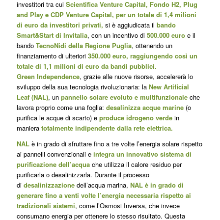
investitori tra cui
Scientifica Venture Capital, Fondo H2, Plug
and Play e CDP Venture Capital, per un totale di 1,4 milioni
di euro da investitori privati,
si è aggiudicata il
bando
Smart&Start di Invitalia
, con un incentivo di
500.000 euro
e il
bando
TecnoNidi della Regione Puglia
, ottenendo un
finanziamento di ulteriori
350.000 euro, raggiungendo così un
totale di 1,1 milioni di euro da bandi pubblici.
Green Independence
, grazie alle nuove risorse, accelererà lo
sviluppo della sua tecnologia rivoluzionaria: la
New Artificial
Leaf (NAL)
, un
pannello solare evoluto e multifunzionale
che
lavora proprio come una foglia:
desalinizza
acque marine
(o
purifica le acque di scarto) e
produce idrogeno verde
in
maniera
totalmente indipendente dalla rete elettrica.
NAL
è in grado di sfruttare fino a tre volte l’energia solare rispetto
ai pannelli convenzionali e
integra un innovativo sistema di
purificazione dell’acqua
che utilizza il calore residuo per
purificarla o desalinizzarla. Durante il processo
di
desalinizzazione
dell’acqua marina,
NAL è in grado di
generare fino a venti volte l’energia necessaria rispetto ai
tradizionali sistemi
, come l’Osmosi Inversa, che invece
consumano energia per ottenere lo stesso risultato. Questa