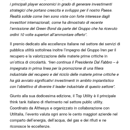
i principali player economici in grado di generare investimenti
strategici che portano crescita e sviluppo per il nostro Paese.
Realtà solide come Iren sono viste con forte interesse dagli
investitori internazionali, come ha dimostrato di recente
l’emissione del Green Bond da parte del Gruppo che ha ricevuto
ordini 10 volte superiori all’ammontare offerto”
.
Il premio dedicato alle eccellenze italiane nel settore dei servizi di
pubblica utilità sottolinea inoltre l’impegno del Gruppo Iren per il
recupero e la valorizzazione delle materie prime critiche in
un’ottica di circolarità.
“Iren continua il Presidente Dal Fabbro – è
impegnata in prima linea per la promozione di una filiera
industriale del recupero e del riciclo delle materie prime critiche e
ha già avviato significativi investimenti in ambito impiantistico
con l’obiettivo di divenire il leader industriale di questo settore”.
Giunto alla sua dodicesima edizione, il Top Utility è il principale
think tank italiano di riferimento nel settore public utility.
Coordinato da Althesys e organizzato in collaborazione con
Utilitalia, l’evento valuta ogni anno le cento maggiori aziende nel
comparto dell’energia, dell’acqua, del gas e dei rifiuti e ne
riconosce le eccellenze.