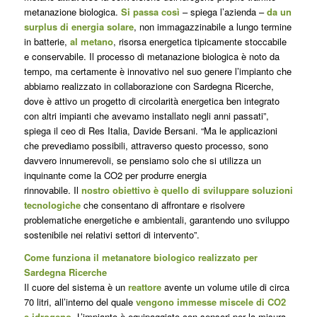
metanazione biologica.
Si passa così
– spiega l’azienda –
da un
surplus di energia solare
, non immagazzinabile a lungo termine
in batterie,
al metano
, risorsa energetica tipicamente stoccabile
e conservabile. Il processo di metanazione biologica è noto da
tempo, ma certamente è innovativo nel suo genere l’impianto che
abbiamo realizzato in collaborazione con Sardegna Ricerche,
dove è attivo un progetto di circolarità energetica ben integrato
con altri impianti che avevamo installato negli anni passati”,
spiega il ceo di Res Italia, Davide Bersani. “Ma le applicazioni
che prevediamo possibili, attraverso questo processo, sono
davvero innumerevoli, se pensiamo solo che si utilizza un
inquinante come la CO2 per produrre energia
rinnovabile. Il
nostro obiettivo è quello di sviluppare soluzioni
tecnologiche
che consentano di affrontare e risolvere
problematiche energetiche e ambientali, garantendo uno sviluppo
sostenibile nei relativi settori di intervento”.
Come funziona il metanatore biologico realizzato per
Sardegna Ricerche
Il cuore del sistema è un
reattore
avente un volume utile di circa
70 litri, all’interno del quale
vengono immesse miscele di CO2
e idrogeno
. L’impianto è equipaggiato con sensori per la misura,