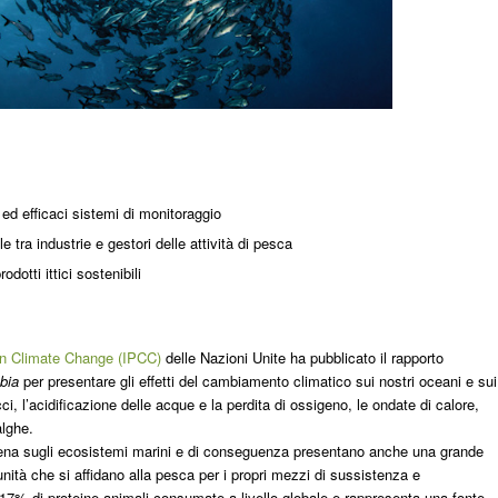
 ed efficaci sistemi di monitoraggio
e tra industrie e gestori delle attività di pesca
rodotti ittici sostenibili
on Climate Change (IPCC)
delle Nazioni Unite ha pubblicato il rapporto
bia
per presentare gli effetti del cambiamento climatico sui nostri oceani e sui
cci, l’acidificazione delle acque e la perdita di ossigeno, le ondate di calore,
alghe.
ena sugli ecosistemi marini e di conseguenza presentano anche una grande
nità che si affidano alla pesca per i propri mezzi di sussistenza e
 17% di proteine animali consumate a livello globale e rappresenta una fonte