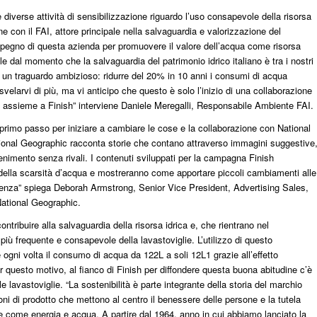
 diverse attività di sensibilizzazione riguardo l’uso consapevole della risorsa
ne con il FAI, attore principale nella salvaguardia e valorizzazione del
’impegno di questa azienda per promuovere il valore dell’acqua come risorsa
 dal momento che la salvaguardia del patrimonio idrico italiano è tra i nostri
sato un traguardo ambizioso: ridurre del 20% in 10 anni i consumi di acqua
svelarvi di più, ma vi anticipo che questo è solo l’inizio di una collaborazione
o assieme a Finish” interviene Daniele Meregalli, Responsabile Ambiente FAI.
primo passo per iniziare a cambiare le cose e la collaborazione con National
ional Geographic racconta storie che contano attraverso immagini suggestive
tenimento senza rivali. I contenuti sviluppati per la campagna Finish
della scarsità d’acqua e mostreranno come apportare piccoli cambiamenti alle
ferenza” spiega Deborah Armstrong, Senior Vice President, Advertising Sales,
ational Geographic.
ntribuire alla salvaguardia della risorsa idrica e, che rientrano nel
più frequente e consapevole della lavastoviglie. L’utilizzo di questo
e ogni volta il consumo di acqua da 122L a soli 12L1 grazie all’effetto
r questo motivo, al fianco di Finish per diffondere questa buona abitudine c’è
lavastoviglie. “La sostenibilità è parte integrante della storia del marchio
ni di prodotto che mettono al centro il benessere delle persone e la tutela
e come energia e acqua. A partire dal 1964, anno in cui abbiamo lanciato la