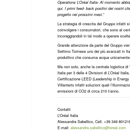
Operations L’Oréal Italia- Al momento abbia
qui. I primi feed- back positivi dei nostri c
progetto nei prossimi mesi.”
La strategia di crescita del Gruppo infatti 
coinvolgere i consumatori, che sono al centro
incoraggiandoli in tal modo a operare scelte
Grande attenzione da parte del Gruppo viene
Settimo Torinese uno dei più avanzati in It
produttivo che consuma acqua unicamente co
Ma non solo, anche la centrale logistica di V
Italia per 3 delle 4 Divisioni di L’Orèal Ital
Certificazione LEED (Leadership in Energy 
Villanterio infatti soluzioni quali l’illumi
emissioni di CO2 di circa 210 t/anno.
Contatti
L’Oréal Italia
Alessandra Sabellico, Cell. +39 349 80121
E-mail:
alessandra.sabellico@loreal.com