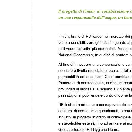
Il progetto di Finish, in collaborazione
un uso responsabile dell’acqua, un bene 
Finish, brand di RB leader nel mercato dei p
volto a sensibilizzare gli italiani riguardo
tutti verso abitudini più sostenibili. Ad 
National Geographic, in qualità di content p
Al fine di innescare una conversazione sulla 
scenario a livello mondiale e locale. L’Ital
permeabilità dei suoi suoli. Con i cambiame
Pianeta e, di conseguenza, anche nel nost
prolungati di siccità si alternano a violent
passato, ci si può rendere conto di come la
RB è attenta ad un uso consapevole delle ris
consumi di acqua nella quotidianità, promuo
avviato un progetto in grado di coinvolgere 
e stakeholder esterni, fino ad arrivare ai n
Grecia e Israele RB Hygiene Home.