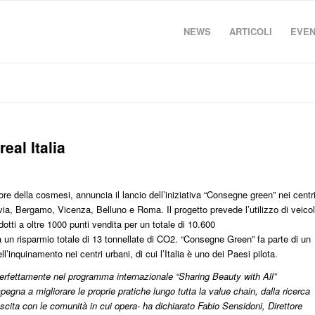
NEWS
ARTICOLI
EVEN
eal Italia
ttore della cosmesi, annuncia il lancio dell’iniziativa “Consegne green” nei centr
 Pavia, Bergamo, Vicenza, Belluno e Roma. Il progetto prevede l’utilizzo di veicol
odotti a oltre 1000 punti vendita per un totale di 10.600
 a un risparmio totale di 13 tonnellate di CO2. “Consegne Green” fa parte di un
ll’inquinamento nei centri urbani, di cui l’Italia è uno dei Paesi pilota.
perfettamente nel programma internazionale “Sharing Beauty with All”
pegna a migliorare le proprie pratiche lungo tutta la value chain, dalla ricerca
scita con le comunità in cui opera- ha dichiarato Fabio Sensidoni, Direttore