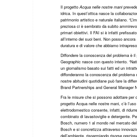
Il progetto
Acqua nelle nostre mani
prevede
idrica. In quest’ottica nasce la collaborazio
patrimonio artistico e naturale italiano. “L
preziosa ci è sembrato da subito ammirevole
primari obiettivi. Il FAI si è infatti prefis
all’interno dei suoi beni. Non posso ancora 
duratura e di valore che abbiamo intrapres
Diffondere la conoscenza del problema è il 
Geographic nasce con questo intento. “Nat
un giornalismo basato sui fatti ed un intrat
diffonderanno la conoscenza del problema 
nostre abitudini quotidiane può fare la dif
Brand Partnerships and General Manager N
Fra le misure che si possono adottare per co
progetto Acqua nelle nostre mani, c’è l’uso 
elettrodomestico consente, infatti, di ridurr
combinato di lavastoviglie e detergente. Pe
Bosch, numero 1 al mondo nel mercato delle 
Bosch e si concretizza attraverso innovazio
dell’ambiente, risparmiando risorse prezios