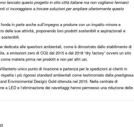
mo lanciato questo progetto in otto città italiane ma non vogliamo fermarci
lienti ci incoraggiano a trovare soluzioni per ampliare ulteriormente questo
si fonda in parte anche sull’impegno a produrre con un impatto minore e
 delle sue attività, proponendo loro prodotti sostenibili e aspirazionali e
 sostenibili.
 dedicata alle questioni ambientali, come è dimostrato dallo stabilimento di
alia, a emissioni zero di CO2 dal 2015 e dal 2018 “dry factory” ovvero un sito
me materia prima nei prodotti e non per altri usi.
illanterio unico punto di ricezione e partenza per le spedizioni ai clienti in
ia, rispetta i più rigorosi standard ambientali come testimoniato dalla prestigiosa
and Environmental Design) Gold ottenuta nel 2015. Nella centrale di
nazione a LED e l’eliminazione dei navettaggi hanno permesso una riduzione delle
83