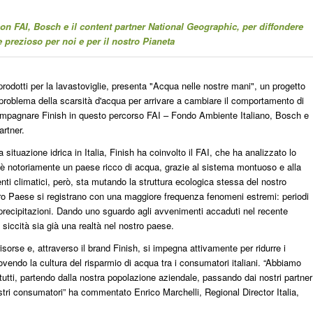
 con FAI, Bosch e il content partner National Geographic, per diffondere
prezioso per noi e per il nostro Pianeta
rodotti per la lavastoviglie, presenta "Acqua nelle nostre mani", un progetto
 al problema della scarsità d'acqua per arrivare a cambiare il comportamento di
accompagnare Finish in questo percorso FAI – Fondo Ambiente Italiano, Bosch e
artner.
situazione idrica in Italia, Finish ha coinvolto il FAI, che ha analizzato lo
ia è notoriamente un paese ricco di acqua, grazie al sistema montuoso e alla
nti climatici, però, sta mutando la struttura ecologica stessa del nostro
ro Paese si registrano con una maggiore frequenza fenomeni estremi: periodi
e precipitazioni. Dando uno sguardo agli avvenimenti accaduti nel recente
 siccità sia già una realtà nel nostro paese.
orse e, attraverso il brand Finish, si impegna attivamente per ridurre i
vendo la cultura del risparmio di acqua tra i consumatori italiani. “Abbiamo
tutti, partendo dalla nostra popolazione aziendale, passando dai nostri partner
ostri consumatori” ha commentato Enrico Marchelli, Regional Director Italia,