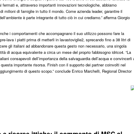
i fermati e, attraverso importanti innovazioni tecnologiche, abbiamo
 di milioni di famiglie in tutto il mondo. Come azienda leader, garantire il
ll‘ambiente è parte integrante di tutto ciò in cui crediamo.” afferma Giorgio
 anche i comportamenti che accompagnano il suo utilizzo possono fare la
pre-lava i piatti prima di metterli in lavastoviglie2, sprecando fino a 38 litri di
cere gli italiani ad abbandonare questa gesto non necessario, una singola
ità di acqua equivalente a circa un mese del proprio fabbisogno idrico4. “La
aliani consapevoli dell’importanza della salvaguardia dell’acqua e convincerli 
 questa importante risorsa. Finish con il supporto dei partner coinvolti nel
aggiungimento di questo scopo.” conclude Enrico Marchelli, Regional Director
e risorse ittiche: il commento di MSC al