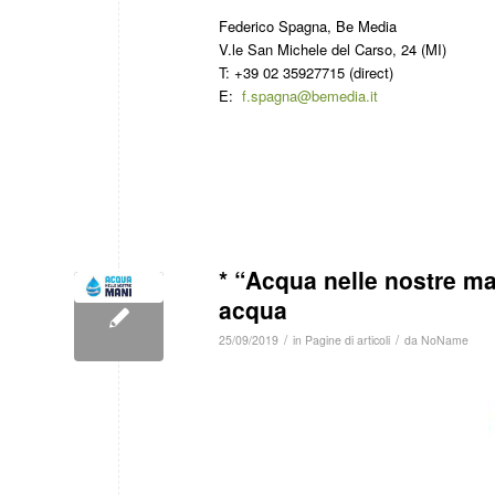
Federico Spagna, Be Media
V.le San Michele del Carso, 24 (MI)
T: +39 02 35927715 (direct)
E:
f.spagna@bemedia.it
* “Acqua nelle nostre ma
acqua
/
/
25/09/2019
in
Pagine di articoli
da
NoName