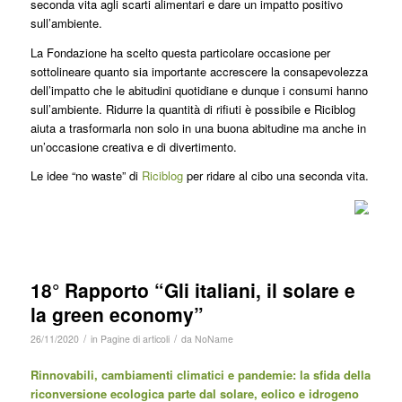
seconda vita agli scarti alimentari e dare un impatto positivo
sull’ambiente.
La Fondazione ha scelto questa particolare occasione per
sottolineare quanto sia importante accrescere la consapevolezza
dell’impatto che le abitudini quotidiane e dunque i consumi hanno
sull’ambiente. Ridurre la quantità di rifiuti è possibile e Riciblog
aiuta a trasformarla non solo in una buona abitudine ma anche in
un’occasione creativa e di divertimento.
Le idee “no waste” di
Riciblog
per ridare al cibo una seconda vita.
18° Rapporto “Gli italiani, il solare e
la green economy”
/
/
26/11/2020
in
Pagine di articoli
da
NoName
Rinnovabili, cambiamenti climatici e pandemie: la sfida della
riconversione ecologica parte dal solare, eolico e idrogeno