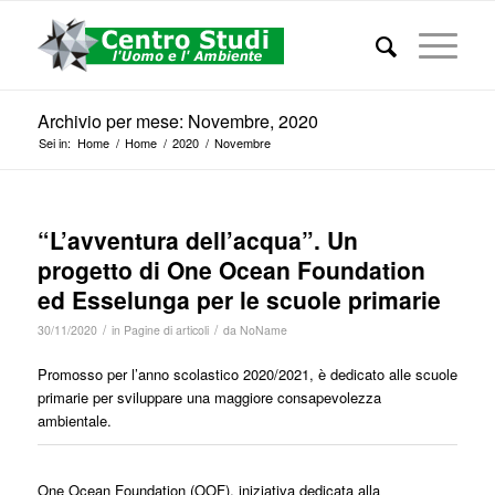
Archivio per mese: Novembre, 2020
Sei in:
Home
/
Home
/
2020
/
Novembre
“L’avventura dell’acqua”. Un
progetto di One Ocean Foundation
ed Esselunga per le scuole primarie
/
/
30/11/2020
in
Pagine di articoli
da
NoName
Promosso per l’anno scolastico 2020/2021, è dedicato alle scuole
primarie per sviluppare una maggiore consapevolezza
ambientale.
One Ocean Foundation (OOF), iniziativa dedicata alla