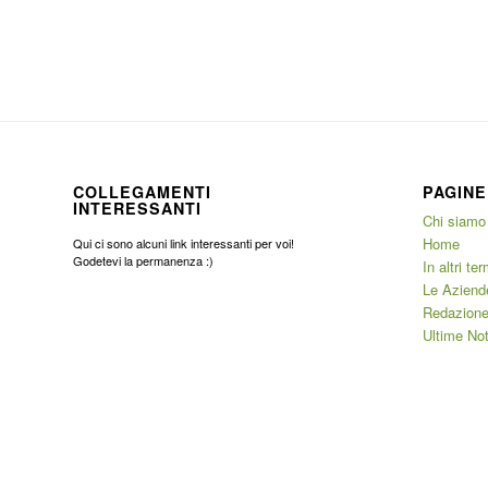
COLLEGAMENTI
PAGINE
INTERESSANTI
Chi siamo
Home
Qui ci sono alcuni link interessanti per voi!
Godetevi la permanenza :)
In altri ter
Le Aziend
Redazione
Ultime Not