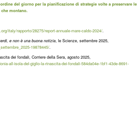
rdine del giorno per la pianificazione di strategie volte a preservare le
no che montano.
org/italy/rapporto/28275/report-annuale-mare-caldo-2024/
.
erdi, e non è una buona notizia
, le Scienze, settembre 2025,
i_settembre_2025-19878445/
.
ascita dei fondali, Corriere della Sera, agosto 2025,
ia-all-isola-del-giglio-la-rinascita-dei-fondali-584da04e-1bf1-43de-8691-