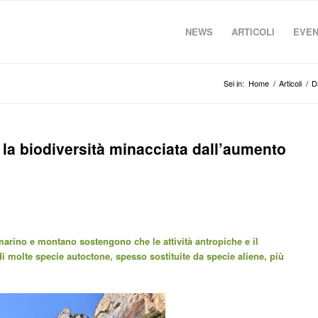
NEWS
ARTICOLI
EVEN
Sei in:
Home
/
Articoli
/
D
: la biodiversità minacciata dall’aumento
o marino e montano sostengono che le attività antropiche e il
molte specie autoctone, spesso sostituite da specie aliene, più