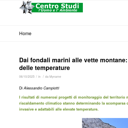
Home
Dai fondali marini alle vette montane
delle temperature
/
/
06/10/2025
in
da
Myname
Di
Alessandro Campiotti
I risultati di numerosi progetti di monitoraggio del territori
riscaldamento climatico stanno determinando la scomparsa di 
invasive e adattabili alle elevate temperature.