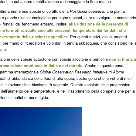
oni, le cui ancore contribuiscono a danneggiare la flora marina.
oltre a numerose specie di coralli, c’è la
Posidonia oceanica
, una pianta
e proprie nicchie ecologiche per alghe e pesci, oltre a svolgere le necessarie
dei fondali dal fenomeno erosivo. Inoltre,
alla riduzione della presenza di
ne termofile, adatte cioè alle crescenti temperature dei fondali, che
erimento della ricchezza specifica
. Per questi motivi, alcuni progetti
rati per mano di ricercatori e volontari in tenuta subacquea, che consistono nell
ate.
ituzione delle specie autoctone con specie alloctone e termofile
non si limita a
merose catene montuose in Italia e nel mondo
. Anche in questo caso, i
 programma internazionale
Global Observation Research Initiative in Alpine
 dati di abbondanza della flora di alta quota, sostengono che le vette di molti
ilizzazione della biodiversità vegetale. Questo consiste nella progressiva
ll’aumento delle temperature, e nell’inasprimento della competizione per la
zioni climatiche meno rigide.