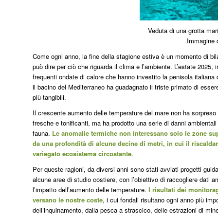
Veduta di una grotta mar
Immagine d
Come ogni anno, la fine della stagione estiva è un momento di bila
può dire per ciò che riguarda il clima e l’ambiente. L’estate 2025, i
frequenti ondate di calore che hanno investito la penisola italiana d
il bacino del Mediterraneo ha guadagnato il triste primato di essere
più tangibili.
Il crescente aumento delle temperature del mare non ha sorpreso s
fresche e tonificanti, ma ha prodotto una serie di danni ambientali 
fauna.
Le anomalie termiche non interessano solo le zone sup
da una profondità di alcune decine di metri, in cui il riscal
variegato ecosistema circostante
.
Per queste ragioni, da diversi anni sono stati avviati progetti guida
alcune aree di studio costiere, con l’obiettivo di raccogliere dati 
l’impatto dell’aumento delle temperature.
I risultati dei monitora
versano le nostre coste
, i cui fondali risultano ogni anno più i
dell’inquinamento, dalla pesca a strascico, delle estrazioni di min