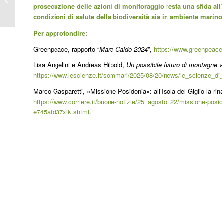
tra scienza e società
prosecuzione delle azioni di monitoraggio resta una sfida all’o
condizioni di salute della biodiversità sia in ambiente mari
Per approfondire
:
Greenpeace, rapporto “
Mare Caldo 2024
”,
https://www.greenpeace.
Lisa Angelini e Andreas Hilpold,
Un possibile futuro di montagne v
https://www.lescienze.it/sommari/2025/08/20/news/le_scienze_d
Marco Gasparetti, «Missione Posidonia»: all’Isola del Giglio la rin
https://www.corriere.it/buone-notizie/25_agosto_22/missione-posidon
e745afd37xlk.shtml
.