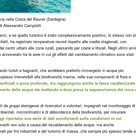
ina nella Costa del Baunei (Sardegna)
i Alessandro Campiotti
nci, e se quello turistico è stato complessivamente positivo, lo stesso non si
nfatti, ha registrato temperature record rispetto alle medie stagionali, con
ai centri urbani alle zone rurali, passando per coste e litorali. Negli ultimi anni
 annoverato tra le aree in cui gli effetti del cambiamento climatico sono stati
olo turisti e bagnanti, che avrebbero preferito immergersi in acque più
spesso irreversibili alla biodiversità marina, nelle sue componenti di flora e
erficiali e poco profonde, ma raggiungono anche le fasce caratterizzate
damento delle acque sta mettendo a dura prova la sopravvivenza del ricco 
ti da gruppi eterogenei di ricercatori e volontari, impegnati nel monitoraggio di
ambientali, microclimatici e di abbondanza della biodiversità, per misurare
ggi riportano una serie di dati sconfortanti sulle condizioni in cui
mpoveriti non solo a causa del riscaldamento delle acque, ma anche
erali per fini industriali e del turismo di massa, che sempre più spesso tende a