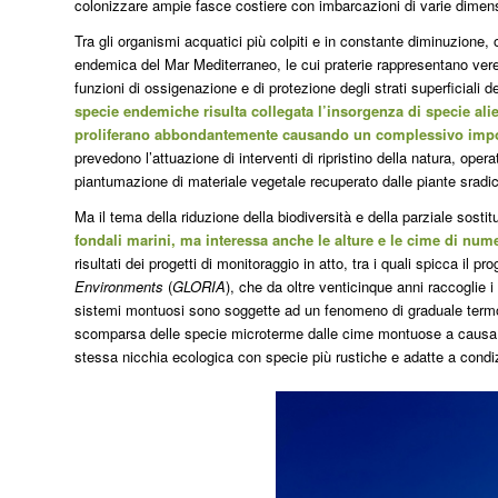
colonizzare ampie fasce costiere con imbarcazioni di varie dimensi
Tra gli organismi acquatici più colpiti e in constante diminuzione, 
endemica del Mar Mediterraneo, le cui praterie rappresentano vere 
funzioni di ossigenazione e di protezione degli strati superficiali 
specie endemiche risulta collegata l’insorgenza di specie alie
proliferano abbondantemente causando un complessivo impov
prevedono l’attuazione di interventi di ripristino della natura, ope
piantumazione di materiale vegetale recuperato dalle piante sradic
Ma il tema della riduzione della biodiversità e della parziale sost
fondali marini, ma interessa anche le alture e le cime di nu
risultati dei progetti di monitoraggio in atto, tra i quali spicca il
Environments
(
GLORIA
), che da oltre venticinque anni raccoglie i
sistemi montuosi sono soggette ad un fenomeno di graduale termof
scomparsa delle specie microterme dalle cime montuose a causa de
stessa nicchia ecologica con specie più rustiche e adatte a condi