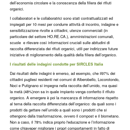
dell’economia circolare e la conoscenza della filiera dei rifiuti
organici.
I collaboratori e le collaboratrici sono stati contrattualizzati ed
impiegati per 10 mesi per condurre attività di incontro, indagine e
sensibilizzazione rivolte a cittadini, utenze commerciali (in
particolare del settore HO.RE.CA.), amministrazioni comunali,
scuole e rilevare così informazioni cruciali sulle abitudini di
raccolta differenziata dei rifiuti organici, utili per indirizzare future
iniziative di miglioramento della qualità della filiera dell’organico.
I risultati delle indagini condotte per SIRCLES Italia
Dai risultati delle indagini è emerso, ad esempio, che il97% dei
cittadini pugliesi residenti nei comuni di Alberobello, Locorotondo,
Noci e Putignano si impegna nella raccolta dell’umido, ma quasi
la metà (48%)non sa in quale impianto venga conferito il rifiuto
organico. A emergere è poi la mancanza di informazione rispetto
al tema della raccolta differenziata dell’organico: da quali sono i
prodotti da gettare nell’umido a quali sono i prodotti che si
ottengono dalla trasformazione, ovvero il compost e il biometano.
Non a caso, il 78% indica proprio l'educazione e l’informazione
come chiaveper migliorare i propri comportamenti in fatto di