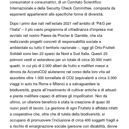
consumatori e consumatrici, di un Comitato Scientifico
Internazionale e della Security Check Committee, composta da
esponenti appartenenti alle specifiche forme di diversità.
Dopo i primi due nati nell’estate 2021 nell’ambito di “P&G per
l’Italia” – il più vasto programma di cittadinanza d’impresa mai
avviato nel nostro Paese da Procter & Gamble, che sta
realizzando progetti concreti di responsabilità sociale e
ambientale su tutto il territorio nazionale –, oggi gli Orto-Frutteti
Solidali sono ben 23 sparsi da Nord a Sud Italia. Questi 23
polmoni verdi si estendono per un totale di circa 30.000 metri
quadri, in cui più di 2.000 alberi da frutto e melliferi messi a
dimora da AzzeroCO2 aiuteranno nel corso della loro vita ad
assorbire oltre 1.000 tonnellate di CO2 (equivalenti a circa 3.000
viaggi in auto tra Roma e Milano) e a salvaguardare la
biodiversità, grazie all’inserimento di cultivar antiche e di arbusti
e piante mellifere capaci di attirare gli impollinatori. Non da
ultimo, un ulteriore beneficio è stata la creazione di quasi 30
nuovi posti di lavoro. La gestione di ogni Frutteto è affidata infatti
a cooperative che, oltre che di tutela della biodiversità, si
occupano di promuovere l’inclusione di circa 400 soggetti fragili e
a rischio di emarginazione sociale (persone con disabilità, donne