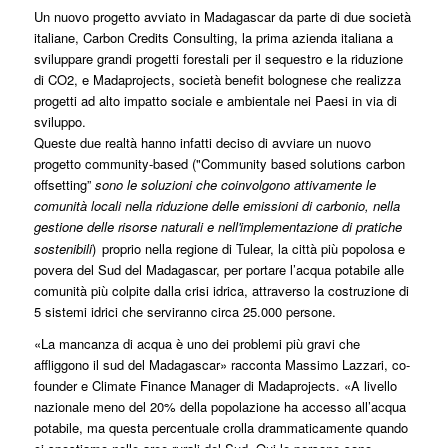
Un nuovo progetto avviato in Madagascar da parte di due società
italiane, Carbon Credits Consulting, la prima azienda italiana a
sviluppare grandi progetti forestali per il sequestro e la riduzione
di CO2, e Madaprojects, società benefit bolognese che realizza
progetti ad alto impatto sociale e ambientale nei Paesi in via di
sviluppo.
Queste due realtà hanno infatti deciso di avviare un nuovo
progetto community-based ("Community based solutions carbon
offsetting”
sono le soluzioni che coinvolgono attivamente le
comunità locali nella riduzione delle emissioni di carbonio, nella
gestione delle risorse naturali e nell'implementazione di pratiche
sostenibili
)
proprio nella regione di Tulear, la città più popolosa e
povera del Sud del Madagascar, per portare l’acqua potabile alle
comunità più colpite dalla crisi idrica, attraverso la costruzione di
5 sistemi idrici che serviranno circa 25.000 persone.
«La mancanza di acqua è uno dei problemi più gravi che
affliggono il sud del Madagascar» racconta Massimo Lazzari, co-
founder e Climate Finance Manager di Madaprojects. «A livello
nazionale meno del 20% della popolazione ha accesso all’acqua
potabile, ma questa percentuale crolla drammaticamente quando