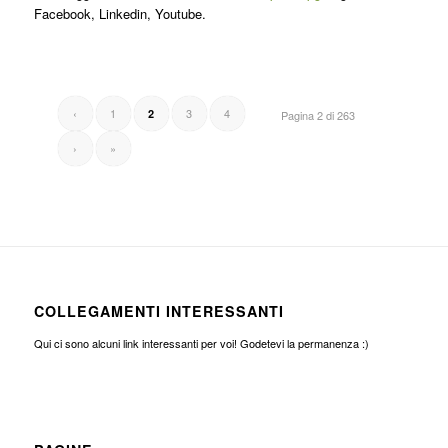
Facebook, Linkedin, Youtube.
‹
1
3
4
2
Pagina 2 di 263
›
»
COLLEGAMENTI INTERESSANTI
Qui ci sono alcuni link interessanti per voi! Godetevi la permanenza :)