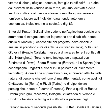
vittime di abusi, rifugiati, detenuti, famiglie in difficoltà…) e che
dai proventi della vendita della frutta, dei suoi derivati e della
verdura coltivata aiutano le stesse comunità a prosperare e
forniscono lavoro agli individui, garantendo autonomia
economica, inclusione nella società e dignità.
Si va dai Frutteti Solidali che vedono nell’agricoltura sociale uno
strumento di integrazione per le persone con disabilità, come
quello di Modica (il capostipite del progetto, dove disabili e
anziani si prendono cura di antiche cultivar siciliane), Villa San
Giovanni (Reggio Calabria, messo a dimora su terreni confiscati
alla ‘Ndrangheta), Teramo (che impiega solo ragazzi con
Sindrome di Down), Sesto Fiorentino (Firenze) e La Spezia (che
accompagna i ragazzi autistici in un percorso di inserimento
lavorativo). A quelli che si prendono cura, attraverso attività nella
natura, di persone che soffrono di malattie mentali, come quelli di
Civitavecchia (Roma) e Rivoli (Torino), o di dipendenze
patologiche, come a Picerno (Potenza). Fino a quelli di Bastia
Umbra (Perugia), Macerata, Bologna, Villafranca di Verona e
Sondrio che aiutano famiglie in difficoltà e persone fragili.
Parlano invece di seconde possibilità i Frutteti Solidali di Catania,