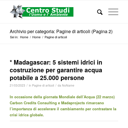
Archivio per categoria: Pagine di articoli (Pagina 2)
Sei in:
Home
/
Home
/
Pagine di articoli
* Madagascar: 5 sistemi idrici in
costruzione per garantire acqua
potabile a 25.000 persone
/
/
21/03/2023
in
Pagine di articoli
da
NoName
In occasione della giornata Mondiale dell’Acqua (22 marzo)
Carbon Credits Consulting e Madaprojects rimarcano
l’importanza di accelerare il cambiamento per contrastare la
crisi idrica globale.