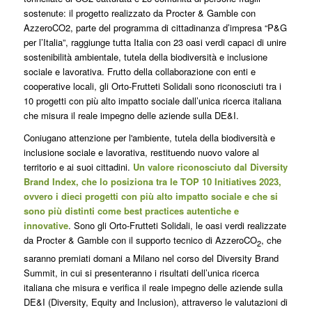
sostenute: il progetto realizzato da Procter & Gamble con
AzzeroCO2, parte del programma di cittadinanza d’impresa “P&G
per l’Italia”, raggiunge tutta Italia con 23 oasi verdi capaci di unire
sostenibilità ambientale, tutela della biodiversità e inclusione
sociale e lavorativa. Frutto della collaborazione con enti e
cooperative locali, gli Orto-Frutteti Solidali sono riconosciuti tra i
10 progetti con più alto impatto sociale dall’unica ricerca italiana
che misura il reale impegno delle aziende sulla DE&I.
Coniugano attenzione per l'ambiente, tutela della biodiversità e
inclusione sociale e lavorativa, restituendo nuovo valore al
territorio e ai suoi cittadini.
Un valore riconosciuto dal Diversity
Brand Index, che lo posiziona tra le TOP 10 Initiatives 2023,
ovvero i dieci progetti con più alto impatto sociale e che si
sono più distinti come best practices autentiche e
innovative
. Sono gli Orto-Frutteti Solidali, le oasi verdi realizzate
da Procter & Gamble con il supporto tecnico di AzzeroCO
, che
2
saranno premiati domani a Milano nel corso del Diversity Brand
Summit, in cui si presenteranno i risultati dell’unica ricerca
italiana che misura e verifica il reale impegno delle aziende sulla
DE&I (Diversity, Equity and Inclusion), attraverso le valutazioni di