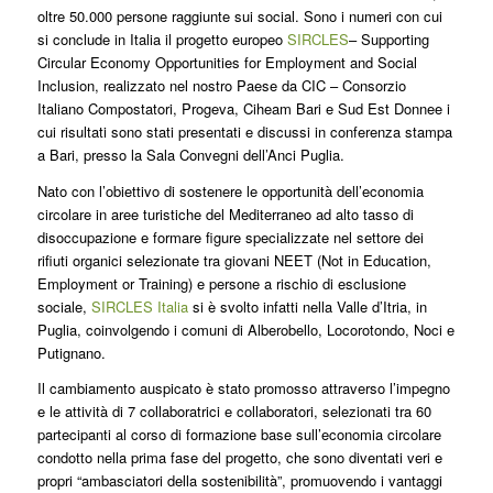
oltre 50.000 persone raggiunte sui social. Sono i numeri con cui
si conclude in Italia il progetto europeo
SIRCLES
– Supporting
Circular Economy Opportunities for Employment and Social
Inclusion, realizzato nel nostro Paese da CIC – Consorzio
Italiano Compostatori, Progeva, Ciheam Bari e Sud Est Donnee i
cui risultati sono stati presentati e discussi in conferenza stampa
a Bari, presso la Sala Convegni dell’Anci Puglia.
Nato con l’obiettivo di sostenere le opportunità dell’economia
circolare in aree turistiche del Mediterraneo ad alto tasso di
disoccupazione e formare figure specializzate nel settore dei
rifiuti organici selezionate tra giovani NEET (Not in Education,
Employment or Training) e persone a rischio di esclusione
sociale,
SIRCLES Italia
si è svolto infatti nella Valle d’Itria, in
Puglia, coinvolgendo i comuni di Alberobello, Locorotondo, Noci e
Putignano.
Il cambiamento auspicato è stato promosso attraverso l’impegno
e le attività di 7 collaboratrici e collaboratori, selezionati tra 60
partecipanti al corso di formazione base sull’economia circolare
condotto nella prima fase del progetto, che sono diventati veri e
propri “ambasciatori della sostenibilità”, promuovendo i vantaggi