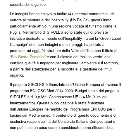
raccolta dell’organico.
Le indagini hanno coinvolto inoltre141 esercizi commerciali del
settore alimentare e dell’hospitality (Ho.Re.Ca), quest’ultimo
particolarmente attivo in una regione vocata al turismo come la
Puglia. Nell’ambito di SIRCLES sono state quindi previste
iniziative dedicate al mondo dell’hospitality tra cui la “Green Label
Campaign” che, con indagini e monitoraggi, ha portato a
premiare, ad oggi, 21 strutture della Valle dell’Itria con il titolo di
“
Bio Waste Recycler
” e con il rilascio del “bollino verde” che
certifica qualità e impegno per migliorare l’ambiente e il territorio,
a partire dall’attenzione per la raccolta e la gestione dei rifiuti
organici.
Il progetto SIRCLES è finanziato dall’Unione Europea attraverso il
programma ENI CBC Med 2014-2020. Budget totale del progetto
SIRCLES è di 3,8 M€. Contribuzione UE 3,4 M€ (10% co-
finanziamento). Questa pubblicazione è stata finanziata
dall'Unione Europea nell'ambito del Programma ENI CBC per il
bacino del Mediterraneo. Il contenuto di questo documento è di
esclusiva responsabilità del Consorzio Italiano Compostatori e
non può in alcun caso essere considerato come riflesso della