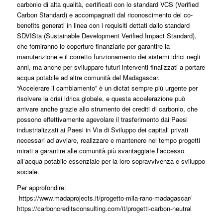
carbonio di alta qualità, certificati con lo standard VCS (Verified
Carbon Standard) e accompagnati dal riconoscimento dei co-
benefits generati in linea con i requisiti dettati dallo standard
SDVISta (Sustainable Development Verified Impact Standard),
che forniranno le coperture finanziarie per garantire la
manutenzione e il corretto funzionamento dei sistemi idrici negli
anni, ma anche per sviluppare futuri interventi finalizzati a portare
acqua potabile ad altre comunità del Madagascar.
“Accelerare il cambiamento” è un dictat sempre più urgente per
risolvere la crisi idrica globale, e questa accelerazione può
arrivare anche grazie allo strumento dei crediti di carbonio, che
possono effettivamente agevolare il trasferimento dai Paesi
industrializzati ai Paesi in Via di Sviluppo dei capitali privati
necessari ad avviare, realizzare e mantenere nel tempo progetti
mirati a garantire alle comunità più svantaggiate l’accesso
all’acqua potabile essenziale per la loro sopravvivenza e sviluppo
sociale.
Per approfondire:
https://www.madaprojects.it/progetto-mila-rano-madagascar/
https://carboncreditsconsulting.com/it/progetti-carbon-neutral