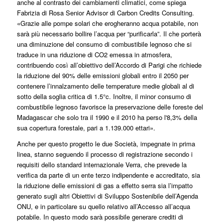
anche al contrasto dei cambiamenti climatici, come spiega
Fabrizia di Rosa Senior Advisor di Carbon Credits Consulting.
«Grazie alle pompe solari che erogheranno acqua potabile, non
sarà più necessario bollire l’acqua per “purificarla”. Il che porterà
una diminuzione del consumo di combustibile legnoso che si
traduce in una riduzione di CO2 emessa in atmosfera,
contribuendo così all’obiettivo dell’Accordo di Parigi che richiede
la riduzione del 90% delle emissioni globali entro il 2050 per
contenere l’innalzamento delle temperature medie globali al di
sotto della soglia critica di 1.5°c. Inoltre, il minor consumo di
combustibile legnoso favorisce la preservazione delle foreste del
Madagascar che solo tra il 1990 e il 2010 ha perso l'8,3% della
sua copertura forestale, pari a 1.139.000 ettari».
Anche per questo progetto le due Società, impegnate in prima
linea, stanno seguendo il processo di registrazione secondo i
requisiti dello standard internazionale Verra, che prevede la
verifica da parte di un ente terzo indipendente e accreditato, sia
la riduzione delle emissioni di gas a effetto serra sia l’impatto
generato sugli altri Obiettivi di Sviluppo Sostenibile dell’Agenda
ONU, e in particolare su quello relativo all’Accesso all’acqua
potabile. In questo modo sarà possibile generare crediti di