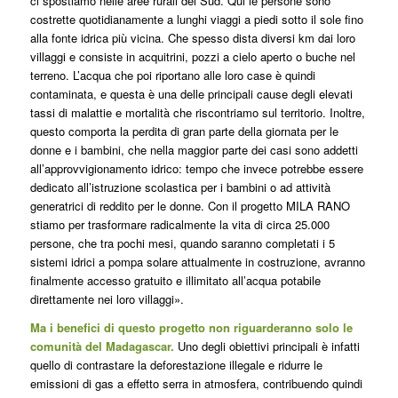
ci spostiamo nelle aree rurali del Sud. Qui le persone sono
costrette quotidianamente a lunghi viaggi a piedi sotto il sole fino
alla fonte idrica più vicina. Che spesso dista diversi km dai loro
villaggi e consiste in acquitrini, pozzi a cielo aperto o buche nel
terreno. L’acqua che poi riportano alle loro case è quindi
contaminata, e questa è una delle principali cause degli elevati
tassi di malattie e mortalità che riscontriamo sul territorio. Inoltre,
questo comporta la perdita di gran parte della giornata per le
donne e i bambini, che nella maggior parte dei casi sono addetti
all’approvvigionamento idrico: tempo che invece potrebbe essere
dedicato all’istruzione scolastica per i bambini o ad attività
generatrici di reddito per le donne. Con il progetto MILA RANO
stiamo per trasformare radicalmente la vita di circa 25.000
persone, che tra pochi mesi, quando saranno completati i 5
sistemi idrici a pompa solare attualmente in costruzione, avranno
finalmente accesso gratuito e illimitato all’acqua potabile
direttamente nei loro villaggi».
Ma i benefici di questo progetto non riguarderanno solo le
comunità del Madagascar.
Uno degli obiettivi principali è infatti
quello di contrastare la deforestazione illegale e ridurre le
emissioni di gas a effetto serra in atmosfera, contribuendo quindi