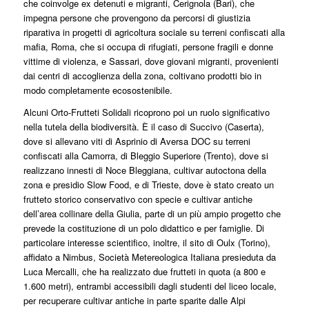
che coinvolge ex detenuti e migranti, Cerignola (Bari), che
impegna persone che provengono da percorsi di giustizia
riparativa in progetti di agricoltura sociale su terreni confiscati alla
mafia, Roma, che si occupa di rifugiati, persone fragili e donne
vittime di violenza, e Sassari, dove giovani migranti, provenienti
dai centri di accoglienza della zona, coltivano prodotti bio in
modo completamente ecosostenibile.
Alcuni Orto-Frutteti Solidali ricoprono poi un ruolo significativo
nella tutela della biodiversità. È il caso di Succivo (Caserta),
dove si allevano viti di Asprinio di Aversa DOC su terreni
confiscati alla Camorra, di Bleggio Superiore (Trento), dove si
realizzano innesti di Noce Bleggiana, cultivar autoctona della
zona e presidio Slow Food, e di Trieste, dove è stato creato un
frutteto storico conservativo con specie e cultivar antiche
dell’area collinare della Giulia, parte di un più ampio progetto che
prevede la costituzione di un polo didattico e per famiglie. Di
particolare interesse scientifico, inoltre, il sito di Oulx (Torino),
affidato a Nimbus, Società Metereologica Italiana presieduta da
Luca Mercalli, che ha realizzato due frutteti in quota (a 800 e
1.600 metri), entrambi accessibili dagli studenti del liceo locale,
per recuperare cultivar antiche in parte sparite dalle Alpi