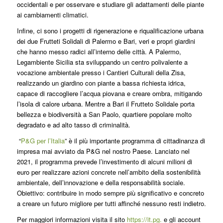
occidentali e per osservare e studiare gli adattamenti delle piante
ai cambiamenti climatici.
Infine, ci sono i progetti di rigenerazione e riqualificazione urbana
dei due Frutteti Solidali di Palermo e Bari, veri e propri giardini
che hanno messo radici all’interno delle città. A Palermo,
Legambiente Sicilia sta sviluppando un centro polivalente a
vocazione ambientale presso i Cantieri Culturali della Zisa,
realizzando un giardino con piante a bassa richiesta idrica,
capace di raccogliere l’acqua piovana e creare ombra, mitigando
l’isola di calore urbana. Mentre a Bari il Frutteto Solidale porta
bellezza e biodiversità a San Paolo, quartiere popolare molto
degradato e ad alto tasso di criminalità.
“
P&G per l’Italia
” è il più importante programma di cittadinanza di
impresa mai avviato da P&G nel nostro Paese. Lanciato nel
2021, il programma prevede l’investimento di alcuni milioni di
euro per realizzare azioni concrete nell’ambito della sostenibilità
ambientale, dell’innovazione e della responsabilità sociale.
Obiettivo: contribuire in modo sempre più significativo e concreto
a creare un futuro migliore per tutti affinché nessuno resti indietro.
Per maggiori informazioni visita il sito
https://it.pg.
e gli account