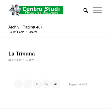
Archivi (Pagina 46)
Sei in:
Home
/
Editores
La Tribuna
/
04/01/2013
da
AOXEN
«
‹
44
45
46
Pagina 46 di 46