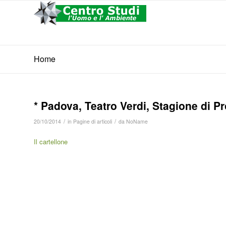
Home
* Padova, Teatro Verdi, Stagione di P
/
/
20/10/2014
in
Pagine di articoli
da
NoName
Il cartellone