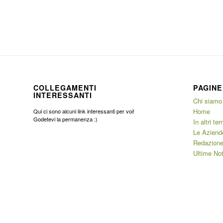
COLLEGAMENTI
PAGINE
INTERESSANTI
Chi siamo
Home
Qui ci sono alcuni link interessanti per voi!
Godetevi la permanenza :)
In altri ter
Le Aziend
Redazione
Ultime Not