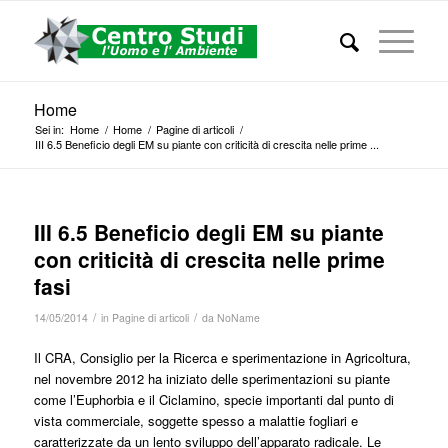
Home
Sei in:
Home
/
Home
/
Pagine di articoli
/
III 6.5 Beneficio degli EM su piante con criticità di crescita nelle prime ...
III 6.5 Beneficio degli EM su piante
con criticità di crescita nelle prime
fasi
/
/
14/05/2014
in
Pagine di articoli
da
NoName
Il CRA, Consiglio per la Ricerca e sperimentazione in Agricoltura,
nel novembre 2012 ha iniziato delle sperimentazioni su piante
come l’Euphorbia e il Ciclamino, specie importanti dal punto di
vista commerciale, soggette spesso a malattie fogliari e
caratterizzate da un lento sviluppo dell’apparato radicale. Le