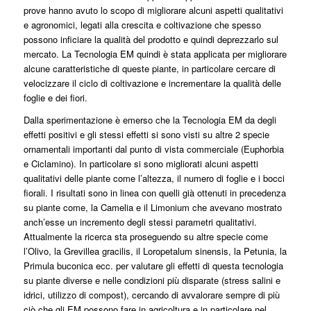
prove hanno avuto lo scopo di migliorare alcuni aspetti qualitativi
e agronomici, legati alla crescita e coltivazione che spesso
possono inficiare la qualità del prodotto e quindi deprezzarlo sul
mercato. La Tecnologia EM quindi è stata applicata per migliorare
alcune caratteristiche di queste piante, in particolare cercare di
velocizzare il ciclo di coltivazione e incrementare la qualità delle
foglie e dei fiori.
Dalla sperimentazione è emerso che la Tecnologia EM da degli
effetti positivi e gli stessi effetti si sono visti su altre 2 specie
ornamentali importanti dal punto di vista commerciale (Euphorbia
e Ciclamino). In particolare si sono migliorati alcuni aspetti
qualitativi delle piante come l’altezza, il numero di foglie e i bocci
fiorali. I risultati sono in linea con quelli già ottenuti in precedenza
su piante come, la Camelia e il Limonium che avevano mostrato
anch’esse un incremento degli stessi parametri qualitativi.
Attualmente la ricerca sta proseguendo su altre specie come
l’Olivo, la Grevillea gracilis, il Loropetalum sinensis, la Petunia, la
Primula buconica ecc. per valutare gli effetti di questa tecnologia
su piante diverse e nelle condizioni più disparate (stress salini e
idrici, utilizzo di compost), cercando di avvalorare sempre di più
ciò che gli EM possono fare in agricoltura e in particolare nel