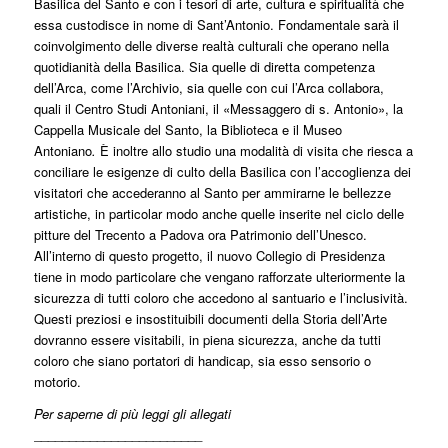
Basilica del Santo e con i tesori di arte, cultura e spiritualità che
essa custodisce in nome di Sant’Antonio. Fondamentale sarà il
coinvolgimento delle diverse realtà culturali che operano nella
quotidianità della Basilica. Sia quelle di diretta competenza
dell’Arca, come l’Archivio, sia quelle con cui l’Arca collabora,
quali il Centro Studi Antoniani, il «Messaggero di s. Antonio», la
Cappella Musicale del Santo, la Biblioteca e il Museo
Antoniano
.
È inoltre allo studio una modalità di visita che riesca a
conciliare le esigenze di culto della Basilica con l’accoglienza dei
visitatori che accederanno al Santo per ammirarne le bellezze
artistiche, in particolar modo anche quelle inserite nel ciclo delle
pitture del Trecento a Padova ora Patrimonio dell’Unesco.
All’interno di questo progetto, il nuovo Collegio di Presidenza
tiene in modo particolare che vengano rafforzate ulteriormente la
sicurezza di tutti coloro che accedono al santuario e l’inclusività.
Questi preziosi e insostituibili documenti della Storia dell’Arte
dovranno essere visitabili, in piena sicurezza, anche da tutti
coloro che siano portatori di handicap, sia esso sensorio o
motorio.
Per saperne di più leggi gli allegati
________________________