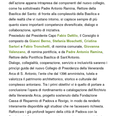
dell’azione appena intrapresa dai componenti del nuovo collegio,
come ha sottolineato Padre Antonio Ramina, Rettore della
Basilica del Santo: di fronte alla complessità della Basilica e
delle realtà che vi ruotano intorno, si capisce sempre di più
quanto siano importanti competenze diversificate, dialogo e
collaborazione, spirito di iniziativa.
Presieduto dal Presidente Capo
Fabio Dattilo
, il Consiglio è
composto da
Gianni Berno
,
Stefania Moschetti
,
Cristina
Sartori
e
Fabio Tronchetti
, di nomina comunale,
Giovanna
Valenzano
, di nomina pontificia, e da
Padre Antonio Ramina
,
Rettore della Pontificia Basilica di Sant’Antonio.
Dialogo, collegialità, cooperazione, servizio e inclusività saranno i
princìpi guida del nuovo Collegio di Presidenza della Veneranda
Arca di S. Antonio, l’ente che dal 1396 amministra, tutela e
valorizza il patrimonio architettonico, storico e culturale del
complesso antoniano. Tra i primi obiettivi vi è quello di portare a
conclusione l’opera di riordinamento e catalogazione dell’Archivio
della Veneranda Arca, progetto sostenuto dalla Fondazione
Cassa di Risparmio di Padova e Rovigo, in modo da renderlo
interamente disponibile agli studiosi che ne facessero richiesta.
Rafforzare i già profondi legami della città di Padova con la