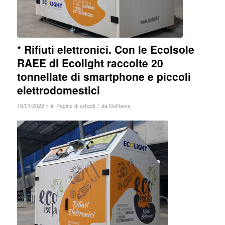
* Rifiuti elettronici. Con le EcoIsole
RAEE di Ecolight raccolte 20
tonnellate di smartphone e piccoli
elettrodomestici
/
/
18/01/2022
in
Pagine di articoli
da
NoName