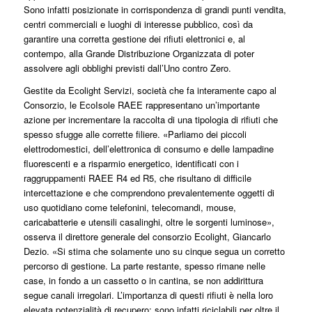
Sono infatti posizionate in corrispondenza di grandi punti vendita,
centri commerciali e luoghi di interesse pubblico, così da
garantire una corretta gestione dei rifiuti elettronici e, al
contempo, alla Grande Distribuzione Organizzata di poter
assolvere agli obblighi previsti dall’Uno contro Zero.
Gestite da Ecolight Servizi, società che fa interamente capo al
Consorzio, le EcoIsole RAEE rappresentano un’importante
azione per incrementare la raccolta di una tipologia di rifiuti che
spesso sfugge alle corrette filiere. «Parliamo dei piccoli
elettrodomestici, dell’elettronica di consumo e delle lampadine
fluorescenti e a risparmio energetico, identificati con i
raggruppamenti RAEE R4 ed R5, che risultano di difficile
intercettazione e che comprendono prevalentemente oggetti di
uso quotidiano come telefonini, telecomandi, mouse,
caricabatterie e utensili casalinghi, oltre le sorgenti luminose»,
osserva il direttore generale del consorzio Ecolight, Giancarlo
Dezio. «Si stima che solamente uno su cinque segua un corretto
percorso di gestione. La parte restante, spesso rimane nelle
case, in fondo a un cassetto o in cantina, se non addirittura
segue canali irregolari. L’importanza di questi rifiuti è nella loro
elevata potenzialità di recupero: sono infatti riciclabili per oltre il