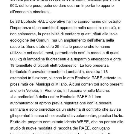
90% del loro peso, potendo dare così un importante apporto
all’economia circolare».
Le 33 EcoIsole RAEE operative l’anno scorso hanno dimostrato
l’importanza di un cambio di approccio nella raccolta: non più, e
non solamente, la possibilità di conferire questi rifiuti alle isole
ecologiche dei Comuni, ma un ampliamento dell’offerta nella
raccolta. Sono state oltre 25 mila le persone che le hanno
utilizzate nei dodici mesi, permettendo così la raccolta di quasi
800 kg di lampadine fluorescenti e a risparmio energetico e oltre
19 tonnellate di piccoli elettrodomestici. La loro presenza
territoriale è prevalentemente in Lombardia, dove tra i 18
esemplari in funzione, vi sono le otto EcoIsole RAEE attivate in
prossimità dei Municipi di Milano. Alcuni contenitori sono presenti
anche in Veneto, in Piemonte, in Toscana e nelle Marche.
«La particolarità della nostre EcoIsole RAEE è il loro
automatismo: si aprono previa registrazione con la tessera
sanitaria e sono corredate da un sistema di controllo che avvisa
gli operatori in caso di necessità di svuotamento», precisa Dezio.
Frutto del progetto comunitario Identis WEEE, che ha portato allo
studio di nuove modalità di raccolta dei RAEE, coniugano