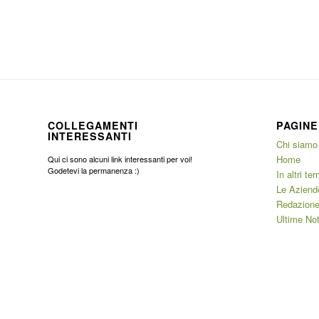
COLLEGAMENTI
PAGINE
INTERESSANTI
Chi siamo
Home
Qui ci sono alcuni link interessanti per voi!
Godetevi la permanenza :)
In altri ter
Le Aziend
Redazione
Ultime Not