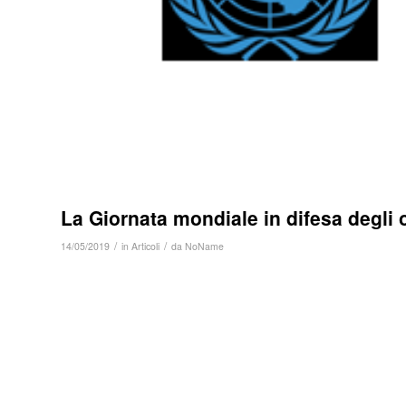
La Giornata mondiale in difesa degli 
/
/
14/05/2019
in
Articoli
da
NoName