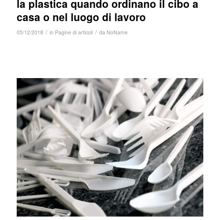
la plastica quando ordinano il cibo a
casa o nel luogo di lavoro
/
/
05/12/2018
in
Pagine di articoli
da
NoName