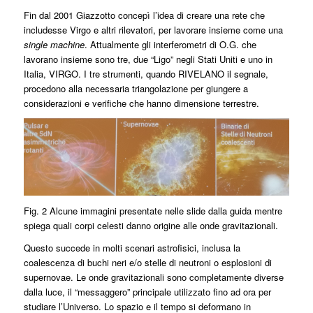
Fin dal 2001 Giazzotto concepì l’idea di creare una rete che
includesse Virgo e altri rilevatori, per lavorare insieme come una
single machine
. Attualmente gli interferometri di O.G. che
lavorano insieme sono tre, due “Ligo” negli Stati Uniti e uno in
Italia, VIRGO. I tre strumenti, quando RIVELANO il segnale,
procedono alla necessaria triangolazione per giungere a
considerazioni e verifiche che hanno dimensione terrestre.
Fig. 2 Alcune immagini presentate nelle slide dalla guida mentre
spiega quali corpi celesti danno origine alle onde gravitazionali.
Questo succede in molti scenari astrofisici, inclusa la
coalescenza di buchi neri e/o stelle di neutroni o esplosioni di
supernovae. Le onde gravitazionali sono completamente diverse
dalla luce, il “messaggero” principale utilizzato fino ad ora per
studiare l’Universo. Lo spazio e il tempo si deformano in