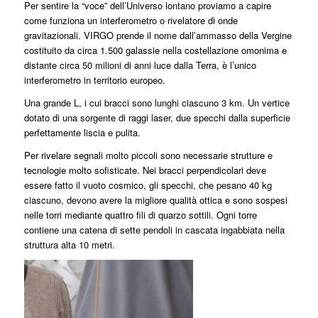
Per sentire la “voce” dell’Universo lontano proviamo a capire
come funziona un interferometro o rivelatore di onde
gravitazionali. VIRGO prende il nome dall’ammasso della Vergine
costituito da circa 1.500 galassie nella costellazione omonima e
distante circa 50 milioni di anni luce dalla Terra, è l’unico
interferometro in territorio europeo.
Una grande L, i cui bracci sono lunghi ciascuno 3 km. Un vertice
dotato di una sorgente di raggi laser, due specchi dalla superficie
perfettamente liscia e pulita.
Per rivelare segnali molto piccoli sono necessarie strutture e
tecnologie molto sofisticate. Nei bracci perpendicolari deve
essere fatto il vuoto cosmico, gli specchi, che pesano 40 kg
ciascuno, devono avere la migliore qualità ottica e sono sospesi
nelle torri mediante quattro fili di quarzo sottili. Ogni torre
contiene una catena di sette pendoli in cascata ingabbiata nella
struttura alta 10 metri.