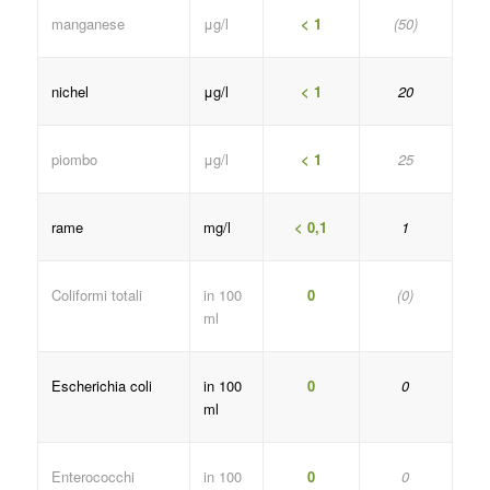
manganese
μg/l
< 1
(50)
nichel
μg/l
< 1
20
piombo
μg/l
< 1
25
rame
mg/l
< 0,1
1
Coliformi totali
in 100
0
(0)
ml
Escherichia coli
in 100
0
0
ml
Enterococchi
in 100
0
0