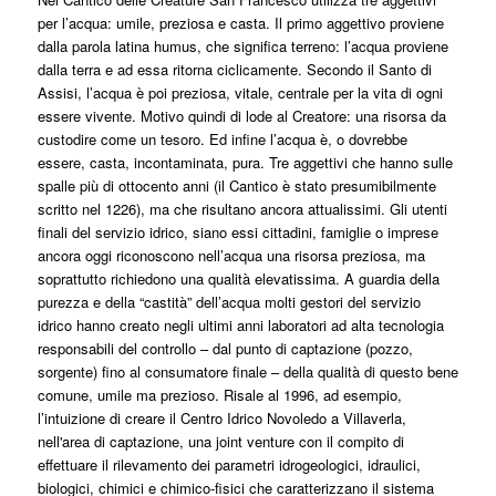
per l’acqua: umile, preziosa e casta. Il primo aggettivo proviene
dalla parola latina humus, che significa terreno: l’acqua proviene
dalla terra e ad essa ritorna ciclicamente. Secondo il Santo di
Assisi, l’acqua è poi preziosa, vitale, centrale per la vita di ogni
essere vivente. Motivo quindi di lode al Creatore: una risorsa da
custodire come un tesoro. Ed infine l’acqua è, o dovrebbe
essere, casta, incontaminata, pura. Tre aggettivi che hanno sulle
spalle più di ottocento anni (il Cantico è stato presumibilmente
scritto nel 1226), ma che risultano ancora attualissimi. Gli utenti
finali del servizio idrico, siano essi cittadini, famiglie o imprese
ancora oggi riconoscono nell’acqua una risorsa preziosa, ma
soprattutto richiedono una qualità elevatissima. A guardia della
purezza e della “castità” dell’acqua molti gestori del servizio
idrico hanno creato negli ultimi anni laboratori ad alta tecnologia
responsabili del controllo – dal punto di captazione (pozzo,
sorgente) fino al consumatore finale – della qualità di questo bene
comune, umile ma prezioso. Risale al 1996, ad esempio,
l’intuizione di creare il Centro Idrico Novoledo a Villaverla,
nell'area di captazione, una joint venture con il compito di
effettuare il rilevamento dei parametri idrogeologici, idraulici,
biologici, chimici e chimico-fisici che caratterizzano il sistema