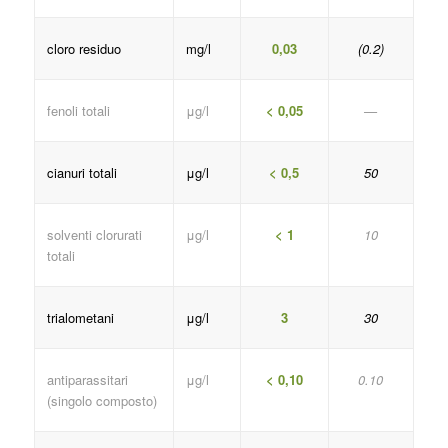
cloro residuo
mg/l
0,03
(0.2)
fenoli totali
μg/l
< 0,05
—
cianuri totali
μg/l
< 0,5
50
solventi clorurati
μg/l
< 1
10
totali
trialometani
μg/l
3
30
antiparassitari
μg/l
< 0,10
0.10
(singolo composto)