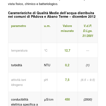
vista fisico, chimico e batteriologico.
Caratteristiche di Qualità Medie dell’acqua distribuita
nei comuni di PAdova e Abano Terme – dicembre 2012
parametro
u.m.
Valore
V.d.P.
misurato
D.Lgs.
31/2001
temperatura
°C
12,7
—
torbidità
NTU
0,2
(1)
attività ioni
pH
7,5
(6.5 ÷ 9.5)
idrogeno
conducibilità
μS/cm
450
(2500)
elettrica specifica a