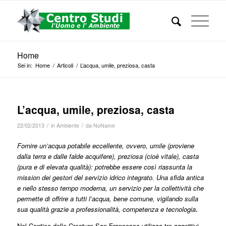
Home
Sei in:
Home
/
Articoli
/
L’acqua, umile, preziosa, casta
L’acqua, umile, preziosa, casta
/
/
22/02/2013
in
Ambiente
da
NoName
Fornire un’acqua potabile eccellente, ovvero, umile (proviene
dalla terra e dalle falde acquifere), preziosa (cioè vitale), casta
(pura e di elevata qualità): potrebbe essere così riassunta la
mission dei gestori del servizio idrico integrato. Una sfida antica
e nello stesso tempo moderna, un servizio per la collettività che
permette di offrire a tutti l’acqua, bene comune, vigilando sulla
sua qualità grazie a professionalità, competenza e tecnologia
.
Nel Cantico delle Creature San Francesco utilizza tre aggettivi