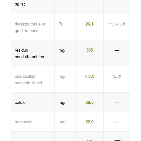
20 °C
durezza totale in
Fr
26,1
(15 ÷ 50)
gradi francesi
residuo
mg/l
305
—
conduttometrico
ossidabilità
mg/l
< 0,5
(5.0)
secondo Kübel
calcio
mg/l
68,5
—
magnesio
mg/l
22,0
—