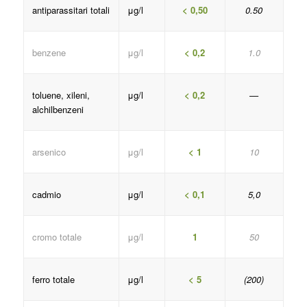
antiparassitari totali
μg/l
< 0,50
0.50
benzene
μg/l
< 0,2
1.0
toluene, xileni,
μg/l
< 0,2
—
alchilbenzeni
arsenico
μg/l
< 1
10
cadmio
μg/l
< 0,1
5,0
cromo totale
μg/l
1
50
ferro totale
μg/l
< 5
(200)