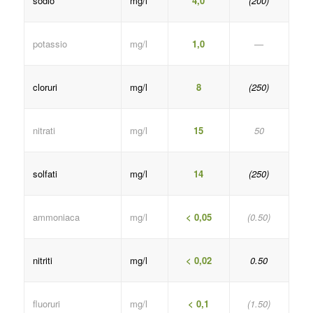
sodio
mg/l
4,0
(200)
potassio
mg/l
1,0
—
cloruri
mg/l
8
(250)
nitrati
mg/l
15
50
solfati
mg/l
14
(250)
ammoniaca
mg/l
< 0,05
(0.50)
nitriti
mg/l
< 0,02
0.50
fluoruri
mg/l
< 0,1
(1.50)