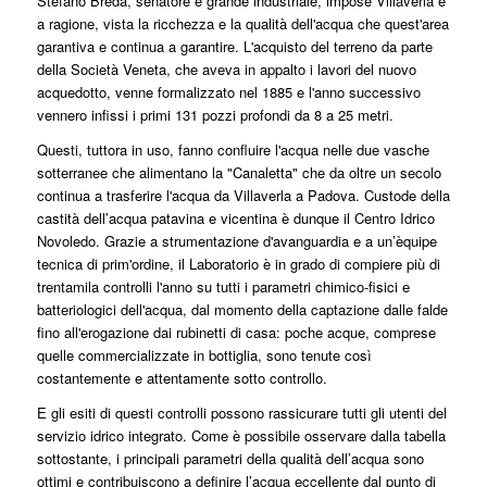
Stefano Breda, senatore e grande industriale, impose Villaverla e
a ragione, vista la ricchezza e la qualità dell'acqua che quest'area
garantiva e continua a garantire. L'acquisto del terreno da parte
della Società Veneta, che aveva in appalto i lavori del nuovo
acquedotto, venne formalizzato nel 1885 e l'anno successivo
vennero infissi i primi 131 pozzi profondi da 8 a 25 metri.
Questi, tuttora in uso, fanno confluire l'acqua nelle due vasche
sotterranee che alimentano la "Canaletta" che da oltre un secolo
continua a trasferire l'acqua da Villaverla a Padova. Custode della
castità dell’acqua patavina e vicentina è dunque il Centro Idrico
Novoledo. Grazie a strumentazione d'avanguardia e a un’èquipe
tecnica di prim'ordine, il Laboratorio è in grado di compiere più di
trentamila controlli l'anno su tutti i parametri chimico-fisici e
batteriologici dell'acqua, dal momento della captazione dalle falde
fino all'erogazione dai rubinetti di casa: poche acque, comprese
quelle commercializzate in bottiglia, sono tenute così
costantemente e attentamente sotto controllo.
E gli esiti di questi controlli possono rassicurare tutti gli utenti del
servizio idrico integrato. Come è possibile osservare dalla tabella
sottostante, i principali parametri della qualità dell’acqua sono
ottimi e contribuiscono a definire l’acqua eccellente dal punto di