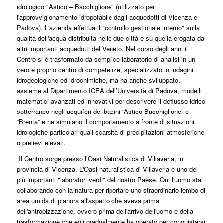
idrologico "Astico – Bacchiglione" (utilizzato per
l'approvvigionamento idropotabile dagli acquedotti di Vicenza e
Padova). L'azienda effettua il "controllo gestionale interno" sulla
qualità dell'acqua distribuita nelle due città e su quella erogata da
altri importanti acquedotti del Veneto. Nel corso degli anni il
Centro si è trasformato da semplice laboratorio di analisi in un
vero e proprio centro di competenze, specializzato in indagini
idrogeologiche ed idrochimiche, ma ha anche sviluppato,
assieme al Dipartimento ICEA dell’Università di Padova, modelli
matematici avanzati ed innovativi per descrivere il deflusso idrico
sotterraneo negli acquiferi dei bacini “Astico-Bacchiglione” e
“Brenta” e ne simulano il comportamento a fronte di situazioni
idrologiche particolari quali scarsità di precipitazioni atmosferiche
o prelievi elevati.
Il Centro sorge presso l’Oasi Naturalistica di Villaverla, in
provincia di Vicenza. L'Oasi naturalistica di Villaverla è uno dei
più importanti "laboratori verdi" del nostro Paese. Qui l'uomo sta
collaborando con la natura per riportare uno straordinario lembo di
area umida di pianura all'aspetto che aveva prima
dell'antropizzazione, ovvero prima dell'arrivo dell'uomo e della
trasformazione che egli gradualmente ha operato per conquistarsi