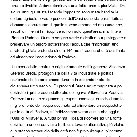
terra coltivabile là dove dominava una folta foresta planiziale. Da
alcuni anni qui si sta facendo l'opposto: sono state bandite le
colture agricole e vaste porzioni dell'Oasi sono state restituite al
dominio incontrastato di quelle specie arboree ed arbustive che,
secoli o millenni fa, ricoprivano non solo quest'area, ma l'intera
Pianura Padana. Questo scrigno verde è destinato a proteggere e
preservare un tesoro sotterraneo: l'acqua che "impregna" uno
strato di ghiaia profondo sino a 140 metri, acqua che, è destinata
ad alimentare l'acquedotto di Padova.
Un acquedotto costruito originariamente dall’ingegnere Vincenzo
Stefano Breda, protagonista della vita industriale e politica
nazionale dell’interno paese durante la seconda metà del
diciannovesimo secolo. Fu proprio il Breda ad immaginare e poi
costruire il primo acquedotto che collegava Villaverla a Padova.
Correva l'anno 1878 quando gli esperti incaricati di individuare la
migliore fonte dell'acqua destinata ad alimentare un acquedotto
per la città di Padova, si indirizzarono verso quella che oggi è
l'Oasi di Villaverla. A tutta prima, l'idea di ricorrere ad una fonte
così lontana non convinse tutti: esistevano alternative più vicine
e lo stesso sottosuolo della città non è privo d'acqua. Vincenzo