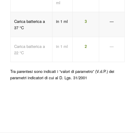
ml
Carica batterica a
in 1 ml
3
—
37 °C
Carica batterica a
in 1 ml
2
—
22 °C
Tra parentesi sono indicati i “valori di parametro” (V.d.P.) dei
parametri indicatori di cui al D. Lgs. 31/2001