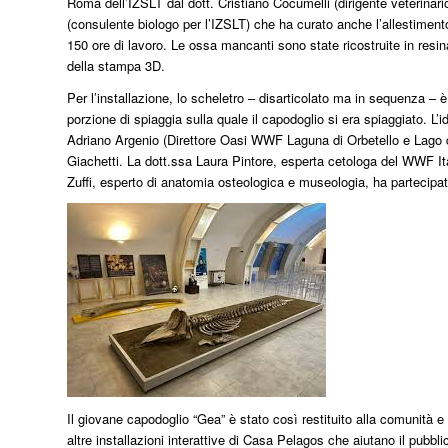
Roma dell’IZSLT dal dott. Cristiano Cocumelli (dirigente veterinari
(consulente biologo per l’IZSLT) che ha curato anche l’allestiment
150 ore di lavoro. Le ossa mancanti sono state ricostruite in re
della stampa 3D.
Per l’installazione, lo scheletro – disarticolato ma in sequenza – è
porzione di spiaggia sulla quale il capodoglio si era spiaggiato. L’i
Adriano Argenio (Direttore Oasi WWF Laguna di Orbetello e Lago d
Giachetti. La dott.ssa Laura Pintore, esperta cetologa del WWF Itali
Zuffi, esperto di anatomia osteologica e museologia, ha partecipato 
Il giovane capodoglio “Gea” è stato così restituito alla comunità e
altre installazioni interattive di Casa Pelagos che aiutano il pubbl