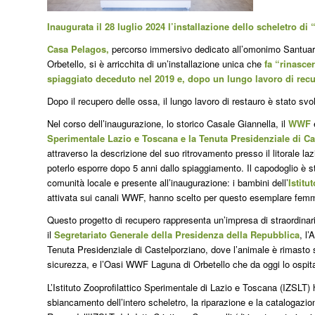
Inaugurata il 28 luglio 2024 l’installazione dello scheletro 
Casa Pelagos,
percorso immersivo dedicato all’omonimo Santuario
Orbetello, si è arricchita di un’installazione unica che
fa “rinasce
spiaggiato deceduto nel 2019 e, dopo un lungo lavoro di recup
Dopo il recupero delle ossa, il lungo lavoro di restauro è stato svo
Nel corso dell’inaugurazione, lo storico Casale Giannella, il
WWF
e
Sperimentale Lazio e Toscana e la Tenuta Presidenziale di C
attraverso la descrizione del suo ritrovamento presso il litorale l
poterlo esporre dopo 5 anni dallo spiaggiamento. Il capodoglio è s
comunità locale e presente all’inaugurazione: i bambini dell’
Istitu
attivata sui canali WWF, hanno scelto per questo esemplare femmin
Questo progetto di recupero rappresenta un’impresa di straordinaria 
il
Segretariato Generale della Presidenza della Repubblica
, l
Tenuta Presidenziale di Castelporziano, dove l’animale è rimasto 
sicurezza, e l’Oasi WWF Laguna di Orbetello che da oggi lo ospit
L’Istituto Zooprofilattico Sperimentale di Lazio e Toscana (IZSLT) h
sbiancamento dell’intero scheletro, la riparazione e la catalogazio