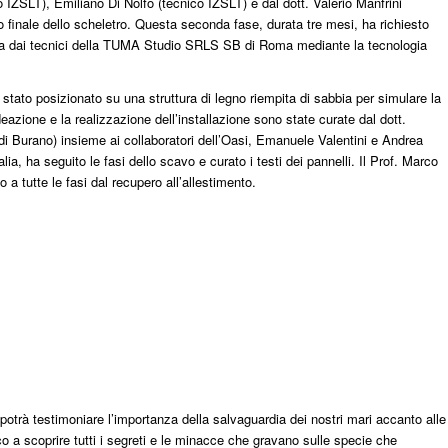
o IZSLT), Emiliano Di Nolfo (tecnico IZSLT) e dal dott. Valerio Manfrini
o finale dello scheletro. Questa seconda fase, durata tre mesi, ha richiesto
sina dai tecnici della TUMA Studio SRLS SB di Roma mediante la tecnologia
 stato posizionato su una struttura di legno riempita di sabbia per simulare la
deazione e la realizzazione dell’installazione sono state curate dal dott.
i Burano) insieme ai collaboratori dell’Oasi, Emanuele Valentini e Andrea
a, ha seguito le fasi dello scavo e curato i testi dei pannelli. Il Prof. Marco
a tutte le fasi dal recupero all’allestimento.
 potrà testimoniare l’importanza della salvaguardia dei nostri mari accanto alle
ico a scoprire tutti i segreti e le minacce che gravano sulle specie che