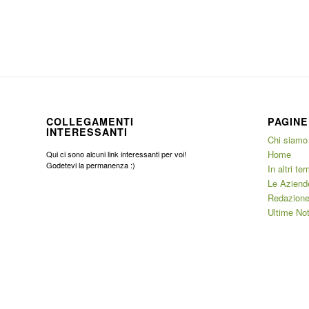
COLLEGAMENTI
PAGINE
INTERESSANTI
Chi siamo
Home
Qui ci sono alcuni link interessanti per voi!
Godetevi la permanenza :)
In altri ter
Le Aziend
Redazione
Ultime Not