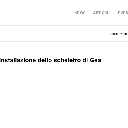
NEWS
ARTICOLI
EVEN
Sei in:
Hom
nstallazione dello scheletro di Gea