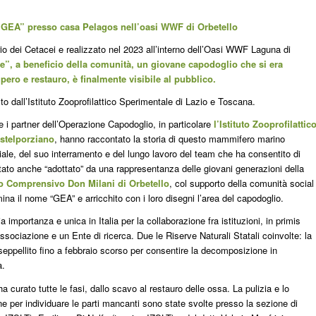
di “GEA” presso casa Pelagos nell’oasi WWF di Orbetello
 dei Cetacei e realizzato nel 2023 all’interno dell’Oasi WWF Laguna di
re”, a beneficio della comunità, un giovane capodoglio che si era
ero e restauro, è finalmente visibile al pubblico.
lto dall’Istituto Zooprofilattico Sperimentale di Lazio e Toscana.
 i partner dell’Operazione Capodoglio, in particolare
l’Istituto Zooprofilattic
astelporziano
, hanno raccontato la storia di questo mammifero marino
aziale, del suo interramento e del lungo lavoro del team che ha consentito di
tato anche “adottato” da una rappresentanza delle giovani generazioni della
to Comprensivo Don Milani di Orbetello
, col supporto della comunità social
a il nome “GEA” e arricchito con i loro disegni l’area del capodoglio.
importanza e unica in Italia per la collaborazione fra istituzioni, in primis
’Associazione e un Ente di ricerca. Due le Riserve Naturali Statali coinvolte: la
seppellito fino a febbraio scorso per consentire la decomposizione in
a.
a curato tutte le fasi, dallo scavo al restauro delle ossa. La pulizia e lo
ne per individuare le parti mancanti sono state svolte presso la sezione di