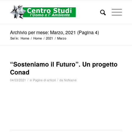
Archivio per mese: Marzo, 2021 (Pagina 4)
Sei in:
Home
/
Home
/
2021
/
Marzo
“Sosteniamo il Futuro”. Un progetto
Conad
/
/
04/03/2021
in
Pagine di articoli
da
NoName