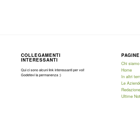
COLLEGAMENTI
PAGINE
INTERESSANTI
Chi siamo
Home
Qui ci sono alcuni link interessanti per voi!
Godetevi la permanenza :)
In altri ter
Le Aziend
Redazione
Ultime Not