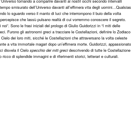
l’Universo tornando a comparire davanti ai nostri occhi secondo intervalli
l tempo smisurato dell’Universo davanti all’effimera vita degli uomini…Qualsias
do lo sguardo verso il manto di luci che interrompono il buio della volta
e percepisce che lassù pulsano realtà di cui vorremmo conoscere il segreto.
i”. Sono le frasi iniziali del prologo di Giulio Guidorizzi in “I miti delle
reci. Furono gli astronomi greci a tracciare le Costellazioni, definire lo Zodiaco
Cielo dei loro miti, sicché le Costellazioni che attraversano la volta celeste
sunte a vita immortale magari dopo un’effimera morte. Guidorizzi, appassionato
i disvela il Cielo
specchio dei miti greci
descrivendo di tutte le Costellazione
o ricco di splendide immagini e di riferimenti storici, letterari e culturali.