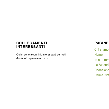
COLLEGAMENTI
PAGINE
INTERESSANTI
Chi siamo
Home
Qui ci sono alcuni link interessanti per voi!
Godetevi la permanenza :)
In altri ter
Le Aziend
Redazione
Ultime Not