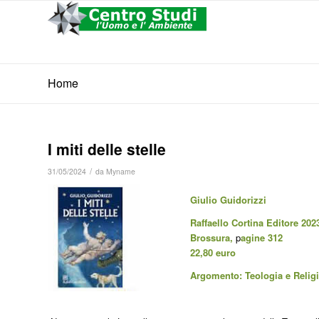
Home
I miti delle stelle
/
31/05/2024
da
Myname
Giulio Guidorizzi
Raffaello Cortina Editore 202
Brossura,
p
agine 312
22,80 euro
Argomento: Teologia e Relig