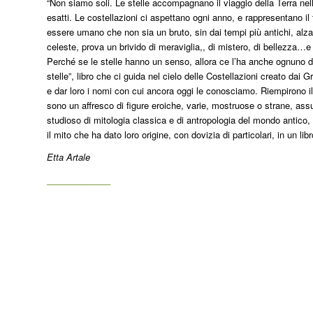
“Non siamo soli. Le stelle accompagnano il viaggio della Terra nel
esatti. Le costellazioni ci aspettano ogni anno, e rappresentano i
essere umano che non sia un bruto, sin dai tempi più antichi, alzan
celeste, prova un brivido di meraviglia,, di mistero, di bellezza…
Perché se le stelle hanno un senso, allora ce l’ha anche ognuno di no
stelle”, libro che ci guida nel cielo delle Costellazioni creato dai G
e dar loro i nomi con cui ancora oggi le conosciamo. Riempirono il 
sono un affresco di figure eroiche, varie, mostruose o strane, as
studioso di mitologia classica e di antropologia del mondo antico, c
il mito che ha dato loro origine, con dovizia di particolari, in un libr
Etta Artale
_____________