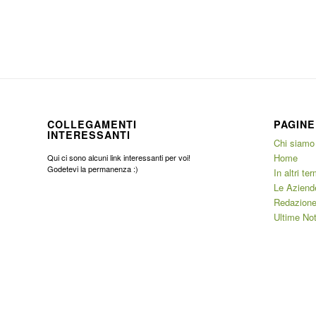
COLLEGAMENTI
PAGINE
INTERESSANTI
Chi siamo
Home
Qui ci sono alcuni link interessanti per voi!
Godetevi la permanenza :)
In altri ter
Le Aziend
Redazione
Ultime Not