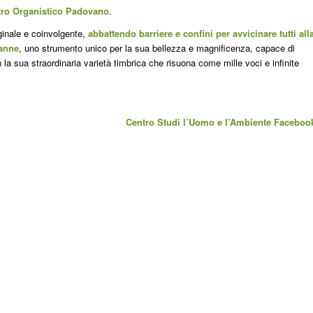
tro Organistico Padovano
.
ginale e coinvolgente,
abbattendo barriere e confini per avvicinare tutti all
canne
, uno strumento unico per la sua bellezza e magnificenza, capace di
 la sua straordinaria varietà timbrica che risuona come mille voci e infinite
Centro Studi l’Uomo e l’Ambiente Faceboo