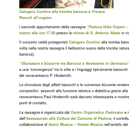
Calogero Contino alla tromba barocca e Viviana
Romoli all’organo
l secondo appuntamento della rassegna
“Padova Urbs Organi –
marzo alle ore 17.00
presso la
chiesa di S. Antonio Abate
in v
Il concerto vedrà protagonisti
Calogero Contino
alla tromba bar
volta nella nostra rassegna il bellissimo suono della tromba natural
barocca).
“Sfumature e bizzarrie tra Barocco e Novecento in Germania
e una “convergenza” tra lo stile e i linguaggi tipicamente barocch
del novecentesco P. Hindemith.
Le sfumature degli
affetti
barocchi e le numerose
bizzarrie
rendono
compositivi, asserviti alla funzione retorica o dialettica grazie all
novecentesco Paul Hindemith sarà davvero interessante e mostrer
punti di contatto.
La rassegna è organizzata dal
Centro Organistico Padovano
e r
dell’
Assessorato alla Cultura del Comune di Padova,
il contrib
collaborazione di
Asolo Musica
– Veneto Musica
nell’ambito del