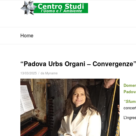
Home
“Padova Urbs Organi – Convergenze”
/
13/03/2025
da
Myname
Domeni
Padov
“Sfuma
concer
L’ingr