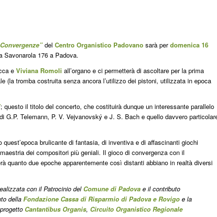
 Convergenze”
del
Centro Organistico Padovano
sarà per
domenica 16
ia Savonarola 176 a Padova.
occa e
Viviana Romoli
all’organo e ci permetterà di ascoltare per la prima
e (la tromba costruita senza ancora l’utilizzo dei pistoni, utilizzata in epoca
”
; questo il titolo del concerto, che costituirà dunque un interessante parallelo
i di G.P. Telemann, P. V. Vejvanovský e J. S. Bach e quello davvero particolar
 quest’epoca brulicante di fantasia, di inventiva e di affascinanti giochi
a maestria dei compositori più geniali. Il gioco di convergenza con il
à quanto due epoche apparentemente così distanti abbiano in realtà diversi
ealizzata con il Patrocinio del
Comune di Padova
e il contributo
uto della
Fondazione Cassa di Risparmio di Padova e Rovigo
e la
 progetto
Cantantibus Organis
,
Circuito Organistico Regionale