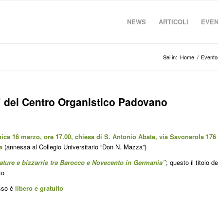
NEWS
ARTICOLI
EVEN
Sei in:
Home
/
Evento
 del Centro Organistico Padovano
ca 16 marzo, ore 17.00, chiesa di S. Antonio Abate, via Savonarola 176
a
(annessa al Collegio Universitario “Don N. Mazza”)
ture e bizzarrie tra Barocco e Novecento in Germania”
; questo il titolo de
to
esso è
libero e gratuito