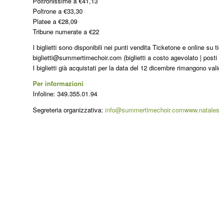
Poltronissime a €41,13
Poltrone a €33,30
Platee a €28,09
Tribune numerate a €22
I biglietti sono disponibili nei punti vendita Ticketone e online su
biglietti@summertimechoir.com (biglietti a costo agevolato | posti l
I biglietti già acquistati per la data del 12 dicembre rimangono val
Per informazioni
Infoline: 349.355.01.94
Segreteria organizzativa:
info@summertimechoir.com
www.natale