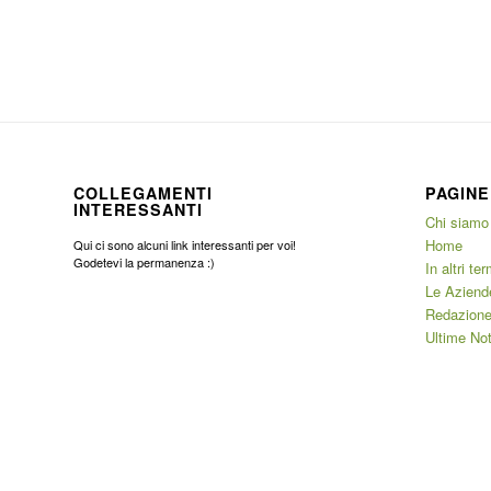
COLLEGAMENTI
PAGINE
INTERESSANTI
Chi siamo
Home
Qui ci sono alcuni link interessanti per voi!
Godetevi la permanenza :)
In altri ter
Le Aziend
Redazione
Ultime Not