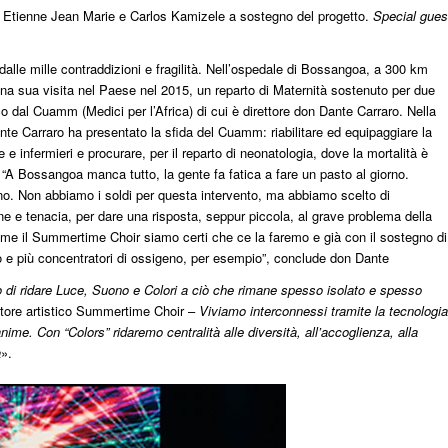
e di Etienne Jean Marie e Carlos Kamizele a sostegno del progetto.
Special gues
alle mille contraddizioni e fragilità. Nell’ospedale di Bossangoa, a 300 km
na sua visita nel Paese nel 2015, un reparto di Maternità sostenuto per due
 dal Cuamm (Medici per l’Africa) di cui è direttore don Dante Carraro. Nella
e Carraro ha presentato la sfida del Cuamm: riabilitare ed equipaggiare la
e infermieri e procurare, per il reparto di neonatologia, dove la mortalità è
 “A Bossangoa manca tutto, la gente fa fatica a fare un pasto al giorno.
anno. Non abbiamo i soldi per questa intervento, ma abbiamo scelto di
ne e tenacia, per dare una risposta, seppur piccola, al grave problema della
ome il Summertime Choir siamo certi che ce la faremo e già con il sostegno di
o e più concentratori di ossigeno, per esempio”, conclude don Dante
i ridare Luce, Suono e Colori a ciò che rimane spesso isolato e spesso
ettore artistico Summertime Choir –
Viviamo interconnessi tramite la tecnologia
ime. Con “Colors” ridaremo centralità alle diversità, all’accoglienza, alla
a
».