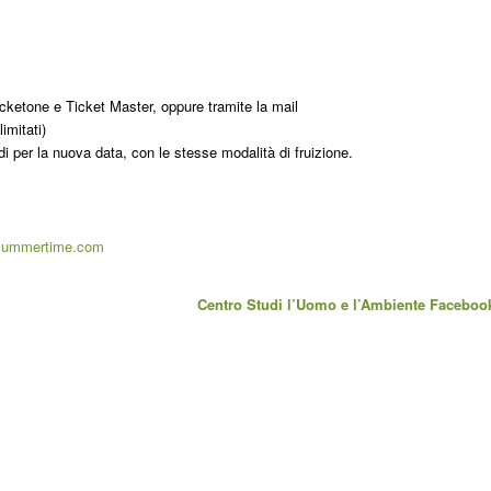
 ticketone e Ticket Master, oppure tramite la mail
imitati)
idi per la nuova data, con le stesse modalità di fruizione.
summertime.com
Centro Studi l’Uomo e l’Ambiente Faceboo