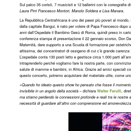
Sul palco 35 coristi, 7 musicisti e 12 ballerini con le coreografi
Laura Pirri Francesco Montori, Manolo Soldera e Lisa Manara
.
La Repubblica Centrafricana è uno dei paesi più poveri al mondo, d
dalla capitale Bangui, è nato per volere di Papa Francesco dopo u
anni dall’Ospedale il Bambino Gesù di Roma, quindi preso in carico
conferenza stampa di presentazione il 22 gennaio scorso, Don Dant
Maternità, dare supporto a una Scuola di formazione per ostetriche 
altissima, dei concentratori di ossigeno di cui c’è grande carenza:
L’ospedale conta 130 posti letto e gestisce circa 1.000 parti all’
intraprenderlo perché vogliamo fare la nostra parte, con convinzio
salute di mamme e bambini, in Africa. Grazie ad amici speciali c
questo concerto, potremo acquistare del materiale utile, come un
«
Quando ho ideato questo show ho pensato che fosse il momento d
invisibile in un angolo della società
– dichiara
Walter Ferulli
, dir
ma stiamo perdendo le connessioni profonde e reali tra le nostre an
necessità di guardare all’altro con comprensione ed amorevolezz