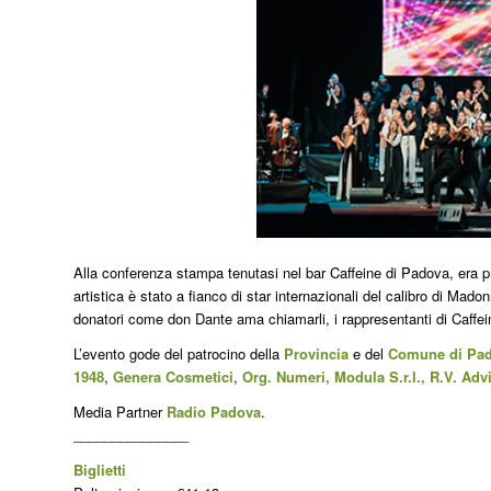
Alla conferenza stampa tenutasi nel bar Caffeine di Padova, era pr
artistica è stato a fianco di star internazionali del calibro di Mado
donatori come don Dante ama chiamarli, i rappresentanti di Caffei
L’evento gode del patrocino della
Provincia
e del
Comune di Pa
1948
,
Genera Cosmetici
,
Org. Numeri, Modula S.r.l.,
R.V. Adv
Media Partner
Radio Padova
.
_______________
Biglietti