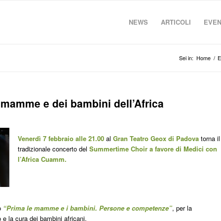
NEWS
ARTICOLI
EVEN
Sei in:
Home
/
E
mamme e dei bambini dell’Africa
Venerdì 7 febbraio alle 21.00
al
Gran Teatro Geox di Padova
torna il
tradizionale concerto del
Summertime Choir a favore di Medici con
l’Africa Cuamm.
to
“Prima le mamme e i bambini. Persone e competenze”
, per la
 e la cura dei bambini africani.