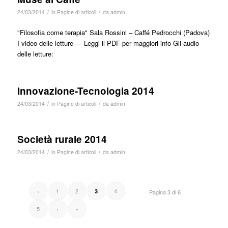
/
/
24/03/2014
in
Pagine di articoli
da
admin
"Filosofia come terapia" Sala Rossini – Caffé Pedrocchi (Padova)
I video delle letture — Leggi il PDF per maggiori info Gli audio
delle letture:
Innovazione-Tecnologia 2014
/
/
24/03/2014
in
Pagine di articoli
da
admin
Società rurale 2014
/
/
24/03/2014
in
Pagine di articoli
da
admin
‹
1
2
4
3
Pagina 3 di 6
5
›
»