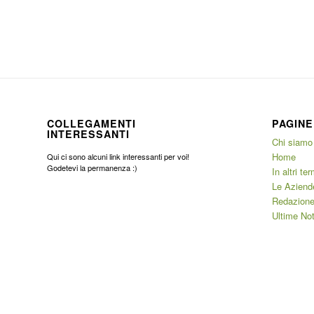
COLLEGAMENTI
PAGINE
INTERESSANTI
Chi siamo
Home
Qui ci sono alcuni link interessanti per voi!
Godetevi la permanenza :)
In altri ter
Le Aziend
Redazione
Ultime Not