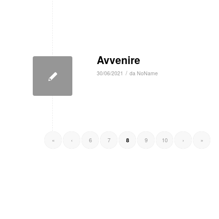
Avvenire
/
30/06/2021
da
NoName
«
‹
6
7
9
10
›
»
8